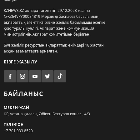
KZNEWS.KZ ақпарат агенттігі 29.12.2023 жылғы
№KZ64VPY00084819 Мерзімді баспасөз басылымын,
ақпараттық агенттікті және желілік басылымды есепке
қою туралы куәлігі, Ақпарат және коммуникация
министрлігінің Ақпарат комитетімен берілген.
Бұл желілік ресурстың ақпараттық өнімдері 18 жастан
асқан азаматтарға арналған.
БІЗГЕ ЖАЗЫЛУ
БАЙЛАНЫС
МЕКЕН-ЖАЙ
ҚР, Астана қаласы, Әбікен Бектұров көшесі, 4/3
ТЕЛЕФОН
+7 701 933 8520