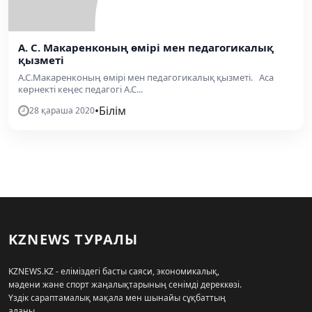
А. С. Макаренконың өмірі мен педагогикалық
қызметі
А.С.Макаренконың өмірі мен педагогикалық қызметі. Аса
көрнекті кеңес педагогі А.С...
•
Білім
28 қараша 2020
KZNEWS ТУРАЛЫ
KZNEWS.KZ - еліміздегі басты саяси, экономикалық,
мәдени және спорт жаңалықтарының сенімді дереккөзі.
Үздік сараптамалық мақала мен шынайы сұқбаттың
алаңы.