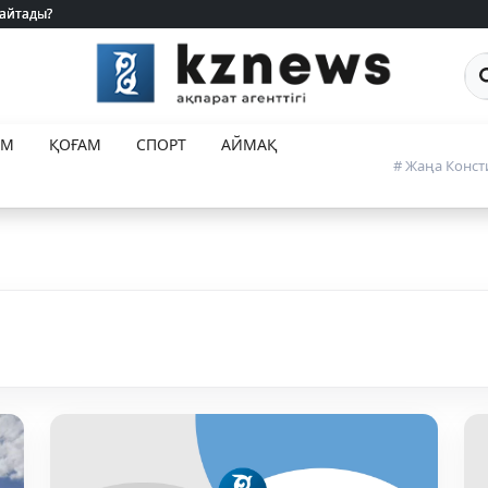
 айтады?
 айтады?
Са
ЕМ
ҚОҒАМ
СПОРТ
АЙМАҚ
# Жаңа Конст