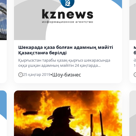
Шекарада қаза болған адамның мәйіті
Қазақстанға берілді
Қырғызстан тарабы қазақ-қырғыз шекарасында
Ә
оққа ұшқан адамның мәйітін 24 қаңтарда...
1
•
Шоу-бизнес
25 қаңтар 2019