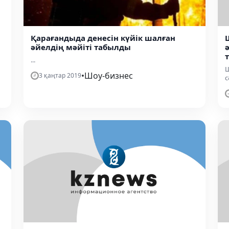
Қарағандыда денесін күйік шалған
әйелдің мәйіті табылды
...
Ш
•
Шоу-бизнес
3 қаңтар 2019
с