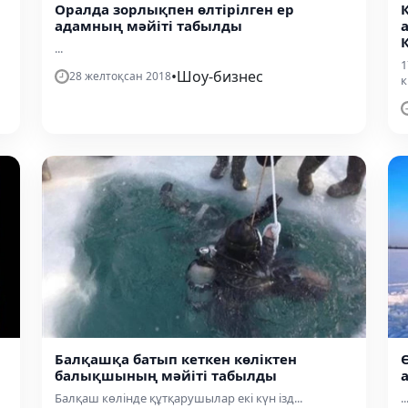
Оралда зорлықпен өлтірілген ер
адамның мәйіті табылды
...
1
•
Шоу-бизнес
28 желтоқсан 2018
к
Балқашқа батып кеткен көліктен
балықшының мәйіті табылды
Балқаш көлінде құтқарушылар екі күн ізд...
..