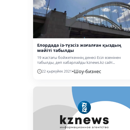
Елордада із-түзсіз жоғалған қыздың
мәйіті табылды
19 жастағы бойжеткеннің денесі Есіл өзенінен
табылды, деп хабарлайды kznews.kz сайт...
•
Шоу-бизнес
22 қыркүйек 2021