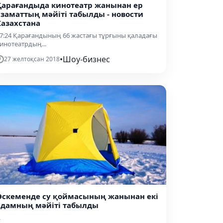
Қарағандыда кинотеатр жанынан ер
азаматтың мәйіті табылды - новости
Казахстана
7:24 Қарағандының 66 жастағы тұрғыны қаладағы
инотеатрдың...
•
Шоу-бизнес
27 желтоқсан 2018
Өскеменде су қоймасының жанынан екі
адамның мәйіті табылды
.