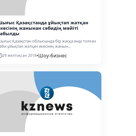
Шығыс Қазақстанда ұйықтап жатқан
әкесінің жанынан сәбидің мәйіті
табылды
ығыс Қазақстан облысында бір жасқа енді толған
әби ұйықтап жатқан әкесінің жанын...
•
Шоу-бизнес
29 желтоқсан 2018