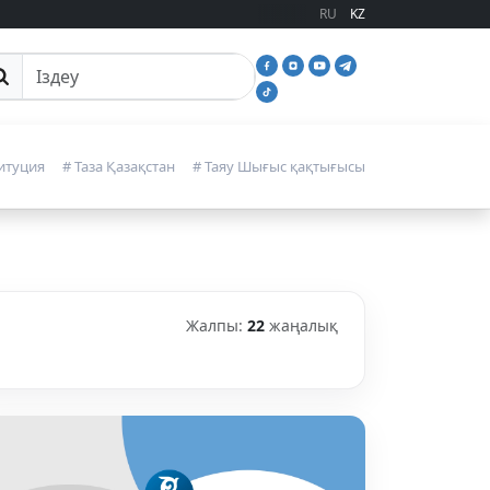
RU
KZ
йттан іздеу
итуция
# Таза Қазақстан
# Таяу Шығыс қақтығысы
Жалпы:
22
жаңалық