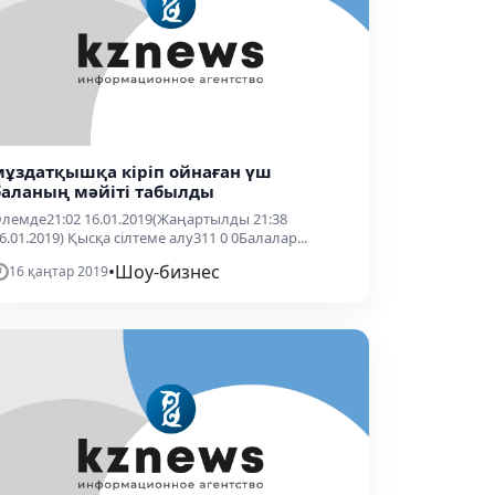
мұздатқышқа кіріп ойнаған үш
баланың мәйіті табылды
лемде21:02 16.01.2019(Жаңартылды 21:38
6.01.2019) Қысқа сілтеме алу311 0 0Балалар...
•
Шоу-бизнес
16 қаңтар 2019