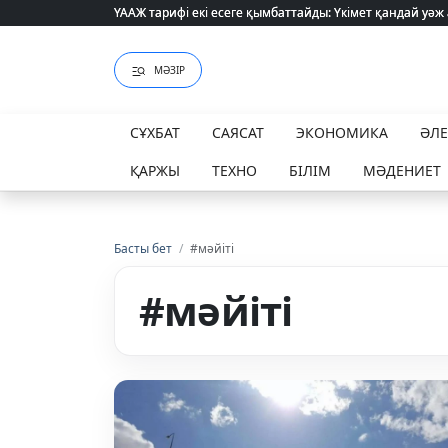
ҮААЖ тарифі екі есеге қымбаттайды: Үкімет қандай уәж
ҮААЖ тарифі екі есеге қымбаттайды: Үкімет қандай уәж
МӘЗІР
СҰХБАТ
САЯСАТ
ЭКОНОМИКА
ӘЛ
ҚАРЖЫ
ТЕХНО
БІЛІМ
МӘДЕНИЕТ
Басты бет
/
#мәйіті
#мәйіті