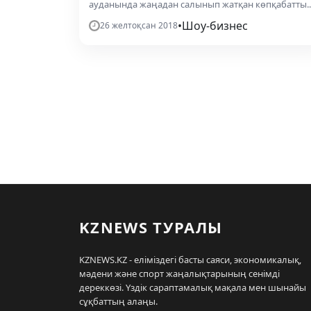
ауданында жаңадан салынып жатқан көпқабатты..
•
Шоу-бизнес
26 желтоқсан 2018
KZNEWS ТУРАЛЫ
KZNEWS.KZ - еліміздегі басты саяси, экономикалық,
мәдени және спорт жаңалықтарының сенімді
дереккөзі. Үздік сараптамалық мақала мен шынайы
сұқбаттың алаңы.