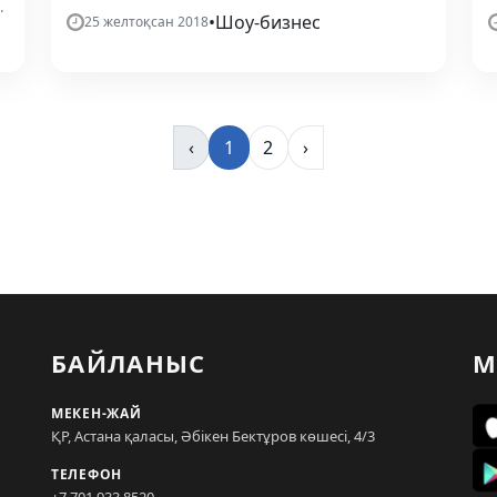
.
•
Шоу-бизнес
25 желтоқсан 2018
‹
1
2
›
БАЙЛАНЫС
М
МЕКЕН-ЖАЙ
ҚР, Астана қаласы, Әбікен Бектұров көшесі, 4/3
ТЕЛЕФОН