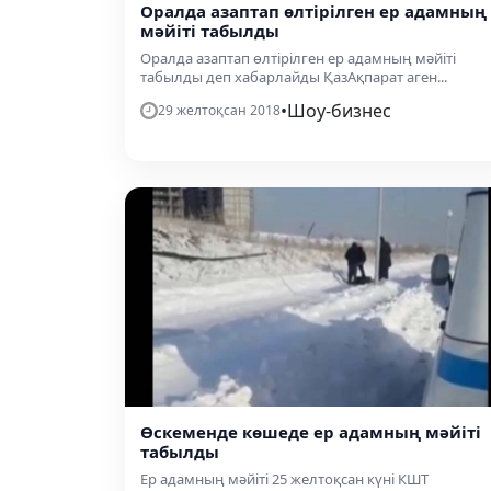
Оралда азаптап өлтірілген ер адамның
мәйіті табылды
Оралда азаптап өлтірілген ер адамның мәйіті
табылды деп хабарлайды ҚазАқпарат аген...
•
Шоу-бизнес
29 желтоқсан 2018
Өскеменде көшеде ер адамның мәйіті
табылды
Ер адамның мәйіті 25 желтоқсан күні КШТ