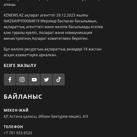
алаңы.
KZNEWS.KZ ақпарат агенттігі 29.12.2023 жылғы
№KZ64VPY00084819 Мерзімді баспасөз басылымын,
ақпараттық агенттікті және желілік басылымды есепке
қою туралы куәлігі, Ақпарат және коммуникация
министрлігінің Ақпарат комитетімен берілген.
Бұл желілік ресурстың ақпараттық өнімдері 18 жастан
асқан азаматтарға арналған.
БІЗГЕ ЖАЗЫЛУ
БАЙЛАНЫС
МЕКЕН-ЖАЙ
ҚР, Астана қаласы, Әбікен Бектұров көшесі, 4/3
ТЕЛЕФОН
+7 701 933 8520