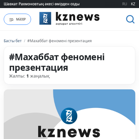
Шавкат Рахмоновтың әкесі өмірден озды
Шавкат Рахмоновтың әкесі өмірден озды
RU
KZ
МӘЗІР
Басты бет
/
#Махаббат феномені презентация
#Махаббат феномені
презентация
Жалпы:
1
жаңалық