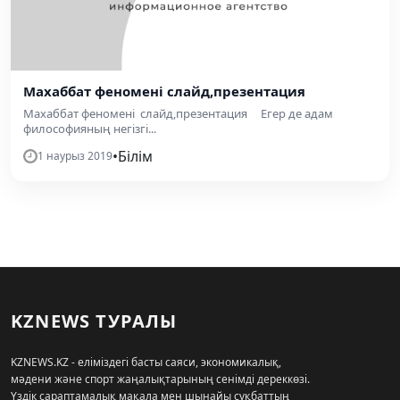
Махаббат феномені слайд,презентация
Махаббат феномені слайд,презентация Егер де адам
философияның негізгі...
•
Білім
1 наурыз 2019
KZNEWS ТУРАЛЫ
KZNEWS.KZ - еліміздегі басты саяси, экономикалық,
мәдени және спорт жаңалықтарының сенімді дереккөзі.
Үздік сараптамалық мақала мен шынайы сұқбаттың