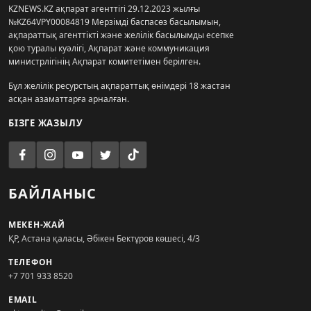
KZNEWS.KZ ақпарат агенттігі 29.12.2023 жылғы
№KZ64VPY00084819 Мерзімді баспасөз басылымын,
ақпараттық агенттікті және желілік басылымды есепке
қою туралы куәлігі, Ақпарат және коммуникация
министрлігінің Ақпарат комитетімен берілген.
Бұл желілік ресурстың ақпараттық өнімдері 18 жастан
асқан азаматтарға арналған.
БІЗГЕ ЖАЗЫЛУ
БАЙЛАНЫС
МЕКЕН-ЖАЙ
ҚР, Астана қаласы, Әбікен Бектұров көшесі, 4/3
ТЕЛЕФОН
+7 701 933 8520
EMAIL