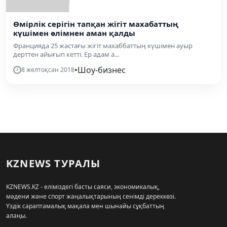
Өмірлік серігін тапқан жігіт махабаттың
күшімен өлімнен аман қалды
Францияда 25 жастағы жігіт махаббаттың күшімен ауыр
дерттен айығып кетті. Ер адам а...
•
Шоу-бизнес
8 желтоқсан 2018
KZNEWS ТУРАЛЫ
KZNEWS.KZ - еліміздегі басты саяси, экономикалық,
мәдени және спорт жаңалықтарының сенімді дереккөзі.
Үздік сараптамалық мақала мен шынайы сұқбаттың
алаңы.