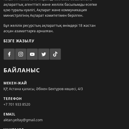
ақпараттық агенттікті және желілік басылымды есепке
қою туралы куәлігі, Ақпарат және коммуникация
министрлігінің Ақпарат комитетімен берілген.
Бұл желілік ресурстың ақпараттық өнімдері 18 жастан
асқан азаматтарға арналған.
БІЗГЕ ЖАЗЫЛУ
БАЙЛАНЫС
МЕКЕН-ЖАЙ
ҚР, Астана қаласы, Әбікен Бектұров көшесі, 4/3
ТЕЛЕФОН
+7 701 933 8520
EMAIL
aktan.yeltay@gmail.com