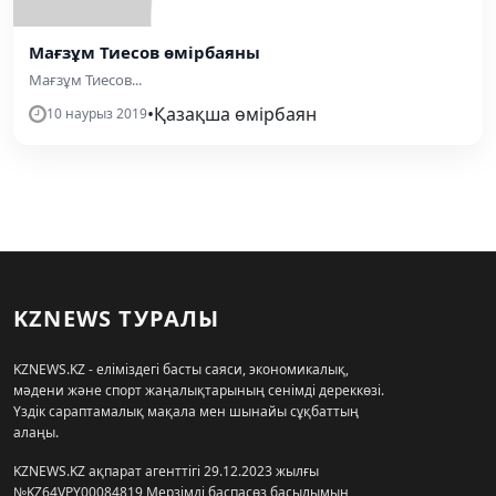
Мағзұм Тиесов өмірбаяны
Мағзұм Тиесов...
•
Қазақша өмірбаян
10 наурыз 2019
KZNEWS ТУРАЛЫ
KZNEWS.KZ - еліміздегі басты саяси, экономикалық,
мәдени және спорт жаңалықтарының сенімді дереккөзі.
Үздік сараптамалық мақала мен шынайы сұқбаттың
алаңы.
KZNEWS.KZ ақпарат агенттігі 29.12.2023 жылғы
№KZ64VPY00084819 Мерзімді баспасөз басылымын,