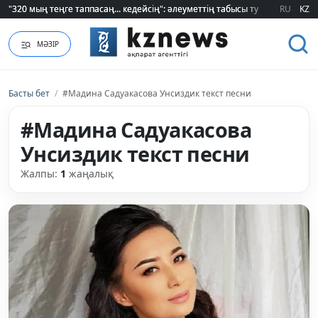
"320 мың теңге таппасаң... кедейсің": әлеуметтің табысы туралы түсінігі ө
"320 мың теңге таппасаң... кедейсің": әлеуметтің табысы туралы түсінігі ө
RU
KZ
МӘЗІР
Басты бет
/
#Мадина Садуакасова Унсиздик текст песни
#Мадина Садуакасова
Унсиздик текст песни
Жалпы:
1
жаңалық