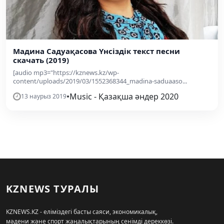
Мадина Садуақасова Үнсіздік текст песни
скачать (2019)
[audio mp3="https://kznews.kz/wp-
content/uploads/2019/03/1552368344_madina-saduaaso...
•
Music - Қазақша әндер 2020
13 наурыз 2019
KZNEWS ТУРАЛЫ
KZNEWS.KZ - еліміздегі басты саяси, экономикалық,
мәдени және спорт жаңалықтарының сенімді дереккөзі.