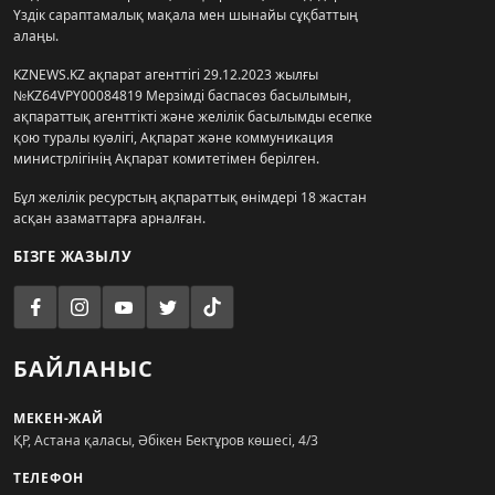
Үздік сараптамалық мақала мен шынайы сұқбаттың
алаңы.
KZNEWS.KZ ақпарат агенттігі 29.12.2023 жылғы
№KZ64VPY00084819 Мерзімді баспасөз басылымын,
ақпараттық агенттікті және желілік басылымды есепке
қою туралы куәлігі, Ақпарат және коммуникация
министрлігінің Ақпарат комитетімен берілген.
Бұл желілік ресурстың ақпараттық өнімдері 18 жастан
асқан азаматтарға арналған.
БІЗГЕ ЖАЗЫЛУ
БАЙЛАНЫС
МЕКЕН-ЖАЙ
ҚР, Астана қаласы, Әбікен Бектұров көшесі, 4/3
ТЕЛЕФОН