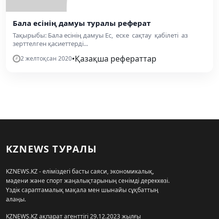
Бала есінің дамуы туралы реферат
Тақырыбы: Бала есінің дамуы Ес, еске сақтау қабілеті аз
зерттелген қасиеттерді...
•
Қазақша рефераттар
2 желтоқсан 2020
KZNEWS ТУРАЛЫ
KZNEWS.KZ - еліміздегі басты саяси, экономикалық,
мәдени және спорт жаңалықтарының сенімді дереккөзі.
Үздік сараптамалық мақала мен шынайы сұқбаттың
алаңы.
KZNEWS.KZ ақпарат агенттігі 29.12.2023 жылғы