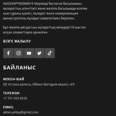
№KZ64VPY00084819 Мерзімді баспасөз басылымын,
ақпараттық агенттікті және желілік басылымды есепке
қою туралы куәлігі, Ақпарат және коммуникация
министрлігінің Ақпарат комитетімен берілген.
Бұл желілік ресурстың ақпараттық өнімдері 18 жастан
асқан азаматтарға арналған.
БІЗГЕ ЖАЗЫЛУ
БАЙЛАНЫС
МЕКЕН-ЖАЙ
ҚР, Астана қаласы, Әбікен Бектұров көшесі, 4/3
ТЕЛЕФОН
+7 701 933 8520
EMAIL
aktan.yeltay@gmail.com