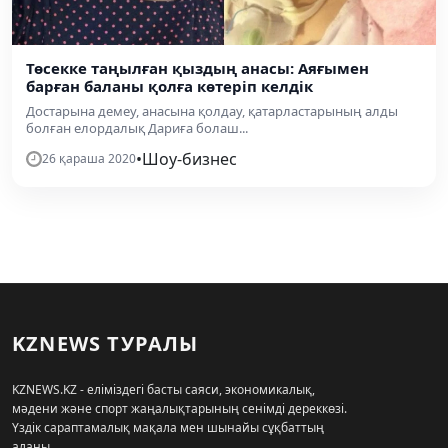
Төсекке таңылған қыздың анасы: Аяғымен
барған баланы қолға көтеріп келдік
Достарына демеу, анасына қолдау, қатарластарының алды
болған елордалық Дариға болаш...
•
Шоу-бизнес
26 қараша 2020
KZNEWS ТУРАЛЫ
KZNEWS.KZ - еліміздегі басты саяси, экономикалық,
мәдени және спорт жаңалықтарының сенімді дереккөзі.
Үздік сараптамалық мақала мен шынайы сұқбаттың
алаңы.