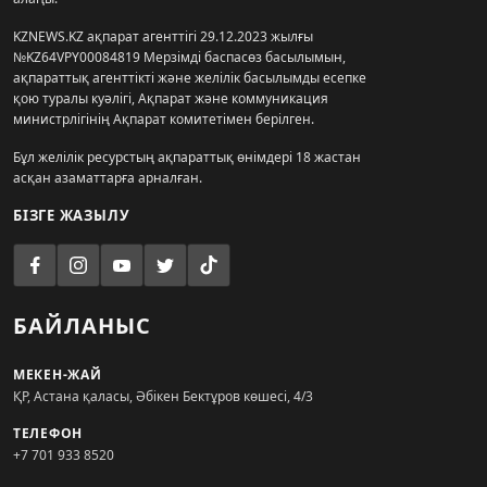
KZNEWS.KZ ақпарат агенттігі 29.12.2023 жылғы
№KZ64VPY00084819 Мерзімді баспасөз басылымын,
ақпараттық агенттікті және желілік басылымды есепке
қою туралы куәлігі, Ақпарат және коммуникация
министрлігінің Ақпарат комитетімен берілген.
Бұл желілік ресурстың ақпараттық өнімдері 18 жастан
асқан азаматтарға арналған.
БІЗГЕ ЖАЗЫЛУ
БАЙЛАНЫС
МЕКЕН-ЖАЙ
ҚР, Астана қаласы, Әбікен Бектұров көшесі, 4/3
ТЕЛЕФОН
+7 701 933 8520