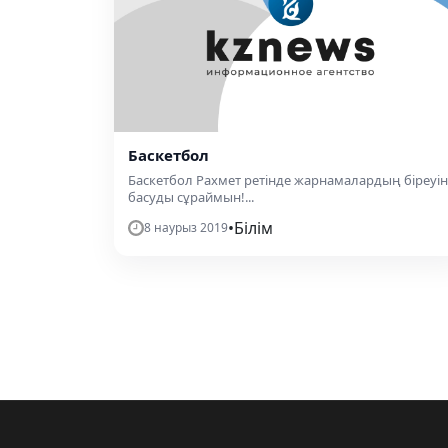
Баскетбол
Баскетбол Рахмет ретінде жарнамалардың біреуін
басуды сұраймын!...
•
Білім
8 наурыз 2019