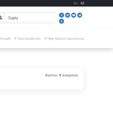
RU
KZ
йттан іздеу
итуция
# Таза Қазақстан
# Таяу Шығыс қақтығысы
Жалпы:
1
жаңалық