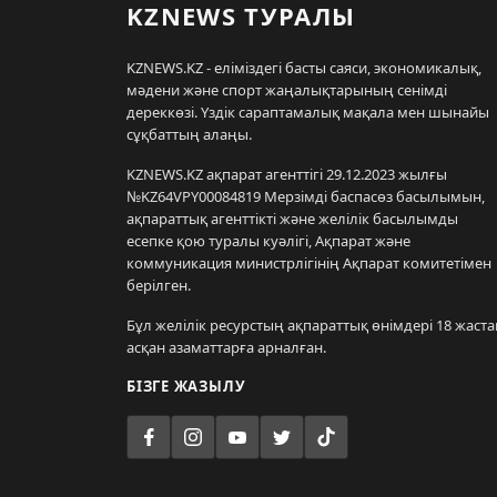
KZNEWS ТУРАЛЫ
KZNEWS.KZ - еліміздегі басты саяси, экономикалық,
мәдени және спорт жаңалықтарының сенімді
дереккөзі. Үздік сараптамалық мақала мен шынайы
сұқбаттың алаңы.
KZNEWS.KZ ақпарат агенттігі 29.12.2023 жылғы
№KZ64VPY00084819 Мерзімді баспасөз басылымын,
ақпараттық агенттікті және желілік басылымды
есепке қою туралы куәлігі, Ақпарат және
коммуникация министрлігінің Ақпарат комитетімен
берілген.
Бұл желілік ресурстың ақпараттық өнімдері 18 жаста
асқан азаматтарға арналған.
БІЗГЕ ЖАЗЫЛУ