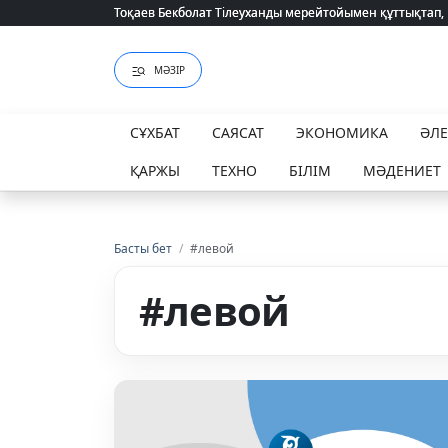
Тоқаев Бекболат Тілеуханды мерейтойымен құттықтап,
Тоқаев Бекболат Тілеуханды мерейтойымен құттықтап,
МӘЗІР
СҰХБАТ
САЯСАТ
ЭКОНОМИКА
ӘЛ
ҚАРЖЫ
ТЕХНО
БІЛІМ
МӘДЕНИЕТ
Басты бет
/
#левой
#левой