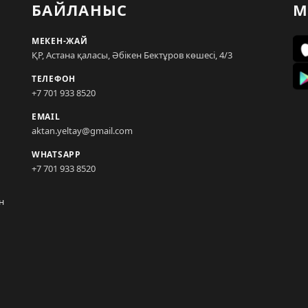
БАЙЛАНЫС
М
МЕКЕН-ЖАЙ
ҚР, Астана қаласы, Әбікен Бектұров көшесі, 4/3
ТЕЛЕФОН
+7 701 933 8520
EMAIL
aktan.yeltay@gmail.com
WHATSAPP
+7 701 933 8520
н