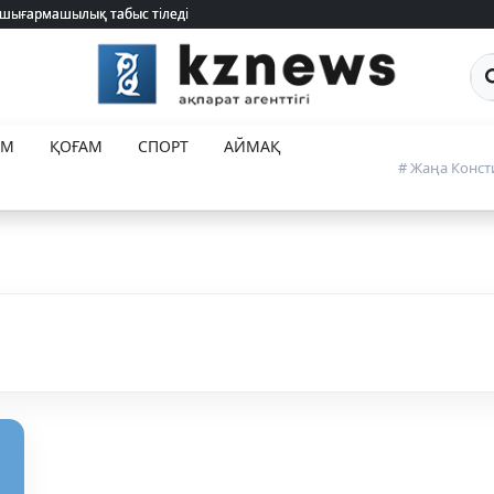
 шығармашылық табыс тіледі
 шығармашылық табыс тіледі
Са
ЕМ
ҚОҒАМ
СПОРТ
АЙМАҚ
# Жаңа Конст