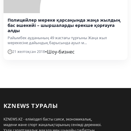
Полицейлер мереке қарсаңында жаңа жылдың
бас әшекейі – шыршаларды ерекше қорғауға
алды
Райымбек ауданының 49 жастағы тұрғыны Жаңа жыл
мерекесіне дайындық барысында ауыл м...
•
Шоу-бизнес
21 желтоқсан 2018
KZNEWS ТУРАЛЫ
KZNEWS.KZ - еліміздегі басты саяси, экономикалық,
мәдени және спорт жаңалықтарының сенімді дереккөзі.
Үздік сараптамалық мақала мен шынайы сұқбаттың