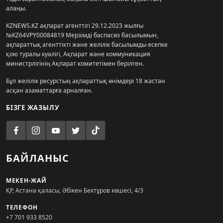
алаңы.
KZNEWS.KZ ақпарат агенттігі 29.12.2023 жылғы
№KZ64VPY00084819 Мерзімді баспасөз басылымын,
ақпараттық агенттікті және желілік басылымды есепке
қою туралы куәлігі, Ақпарат және коммуникация
министрлігінің Ақпарат комитетімен берілген.
Бұл желілік ресурстың ақпараттық өнімдері 18 жастан
асқан азаматтарға арналған.
БІЗГЕ ЖАЗЫЛУ
БАЙЛАНЫС
МЕКЕН-ЖАЙ
ҚР, Астана қаласы, Әбікен Бектұров көшесі, 4/3
ТЕЛЕФОН
+7 701 933 8520