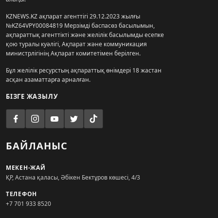
KZNEWS.KZ ақпарат агенттігі 29.12.2023 жылғы
№KZ64VPY00084819 Мерзімді баспасөз басылымын,
ақпараттық агенттікті және желілік басылымды есепке
қою туралы куәлігі, Ақпарат және коммуникация
министрлігінің Ақпарат комитетімен берілген.
Бұл желілік ресурстың ақпараттық өнімдері 18 жастан
асқан азаматтарға арналған.
БІЗГЕ ЖАЗЫЛУ
БАЙЛАНЫС
МЕКЕН-ЖАЙ
ҚР, Астана қаласы, Әбікен Бектұров көшесі, 4/3
ТЕЛЕФОН
+7 701 933 8520