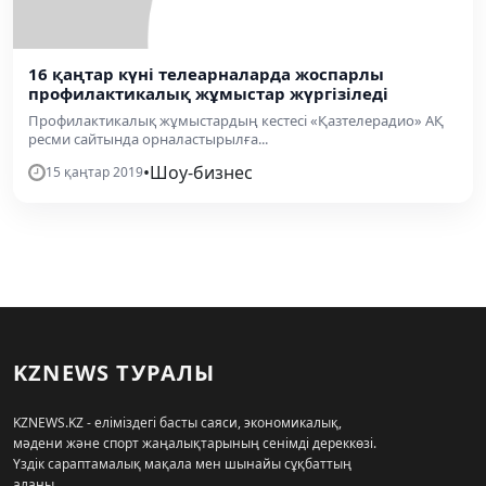
16 қаңтар күні телеарналарда жоспарлы
профилактикалық жұмыстар жүргізіледі
Профилактикалық жұмыстардың кестесі «Қазтелерадио» АҚ
ресми сайтында орналастырылға...
•
Шоу-бизнес
15 қаңтар 2019
KZNEWS ТУРАЛЫ
KZNEWS.KZ - еліміздегі басты саяси, экономикалық,
мәдени және спорт жаңалықтарының сенімді дереккөзі.
Үздік сараптамалық мақала мен шынайы сұқбаттың
алаңы.