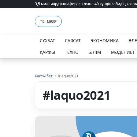
3,5 миллиардтың аферасы және 40 күндік сәбидің көз
3,5 миллиардтың аферасы және 40 күндік сәбидің көз
МӘЗІР
СҰХБАТ
САЯСАТ
ЭКОНОМИКА
ӘЛ
ҚАРЖЫ
ТЕХНО
БІЛІМ
МӘДЕНИЕТ
Басты бет
/
#laquo2021
#laquo2021