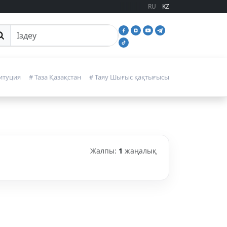
RU
KZ
йттан іздеу
итуция
# Таза Қазақстан
# Таяу Шығыс қақтығысы
Жалпы:
1
жаңалық