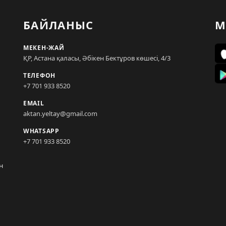
БАЙЛАНЫС
М
МЕКЕН-ЖАЙ
ҚР, Астана қаласы, Әбікен Бектұров көшесі, 4/3
ТЕЛЕФОН
+7 701 933 8520
EMAIL
aktan.yeltay@gmail.com
WHATSAPP
+7 701 933 8520
н