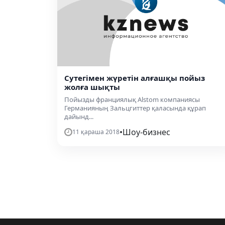
Сутегімен жүретін алғашқы пойыз
жолға шықты
Пойызды франциялық Alstom компаниясы
Германияның Зальцгиттер қаласында құрап
дайынд...
•
Шоу-бизнес
11 қараша 2018