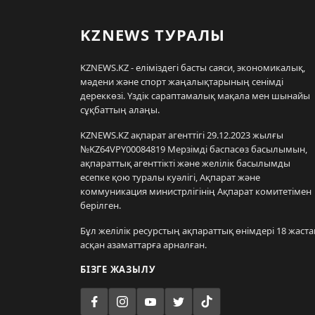
KZNEWS ТУРАЛЫ
KZNEWS.KZ - еліміздегі басты саяси, экономикалық,
мәдени және спорт жаңалықтарының сенімді
дереккөзі. Үздік сараптамалық мақала мен шынайы
сұқбаттың алаңы.
KZNEWS.KZ ақпарат агенттігі 29.12.2023 жылғы
№KZ64VPY00084819 Мерзімді баспасөз басылымын,
ақпараттық агенттікті және желілік басылымды
есепке қою туралы куәлігі, Ақпарат және
коммуникация министрлігінің Ақпарат комитетімен
берілген.
Бұл желілік ресурстың ақпараттық өнімдері 18 жаста
асқан азаматтарға арналған.
БІЗГЕ ЖАЗЫЛУ