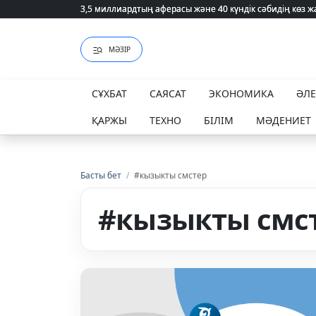
3,5 миллиардтың аферасы және 40 күндік сәбидің көз
3,5 миллиардтың аферасы және 40 күндік сәбидің көз
МӘЗІР
СҰХБАТ
САЯСАТ
ЭКОНОМИКА
ӘЛ
ҚАРЖЫ
ТЕХНО
БІЛІМ
МӘДЕНИЕТ
Басты бет
/
#кызыкты смстер
#кызыкты смс