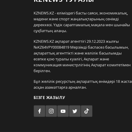
KZNEWS.KZ - еліміздегі басты саяси, экономикалық,
мәдени және спорт жаңалықтарының сенімді
дереккөзі. Үздік сараптамалық мақала мен шынайы
сұқбаттың алаңы.
KZNEWS.KZ ақпарат агенттігі 29.12.2023 жылғы
№KZ64VPY00084819 Мерзімді баспасөз басылымын,
ақпараттық агенттікті және желілік басылымды
есепке қою туралы куәлігі, Ақпарат және
коммуникация министрлігінің Ақпарат комитетімен
берілген.
Бұл желілік ресурстың ақпараттық өнімдері 18 жаста
асқан азаматтарға арналған.
БІЗГЕ ЖАЗЫЛУ