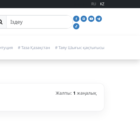
RU
KZ
йттан іздеу
итуция
# Таза Қазақстан
# Таяу Шығыс қақтығысы
Жалпы:
1
жаңалық