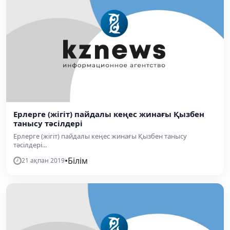
Ерлерге (жігіт) пайдалы кеңес жинағы Қызбен
танысу тәсілдері
Ерлерге (жігіт) пайдалы кеңес жинағы Қызбен танысу
тәсілдері...
•
Білім
21 ақпан 2019