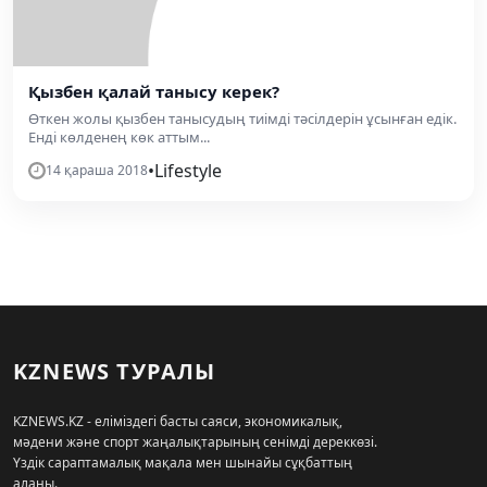
Қызбен қалай танысу керек?
Өткен жолы қызбен танысудың тиімді тәсілдерін ұсынған едік.
Енді көлденең көк аттым...
•
Lifestyle
14 қараша 2018
KZNEWS ТУРАЛЫ
KZNEWS.KZ - еліміздегі басты саяси, экономикалық,
мәдени және спорт жаңалықтарының сенімді дереккөзі.
Үздік сараптамалық мақала мен шынайы сұқбаттың
алаңы.