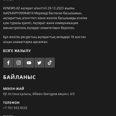
KZNEWS.KZ ақпарат агенттігі 29.12.2023 жылғы
№KZ64VPY00084819 Мерзімді баспасөз басылымын,
ақпараттық агенттікті және желілік басылымды есепке
қою туралы куәлігі, Ақпарат және коммуникация
министрлігінің Ақпарат комитетімен берілген.
Бұл желілік ресурстың ақпараттық өнімдері 18 жастан
асқан азаматтарға арналған.
БІЗГЕ ЖАЗЫЛУ
БАЙЛАНЫС
МЕКЕН-ЖАЙ
ҚР, Астана қаласы, Әбікен Бектұров көшесі, 4/3
ТЕЛЕФОН
+7 701 933 8520