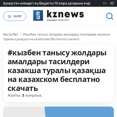
Қазақстан әлемдегі ең бақуатты 70 елдің қатарына енді
Қазақстан әлемдегі ең бақуатты 70 елдің қатарына енді
RU
KZ
МӘЗІР
Басты бет
/
#кызбен танысу жолдары амалдары тасилдери казакша
туралы қазақша на казахском бесплатно скачать
#кызбен танысу жолдары
амалдары тасилдери
казакша туралы қазақша
на казахском бесплатно
скачать
Жалпы:
3
жаңалық