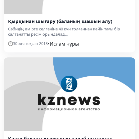
Қырқынан шығару (баланың шашын алу)
Сәбидің өмірге келгеніне 40 күн толғаннан кейін тағы бір
салтанатты рәсім орындалад...
•
Ислам нұры
30 желтоқсан 2018
Қазақ баланы қырқынан қалай шығарған