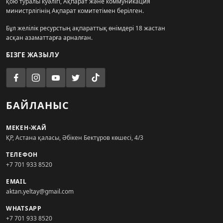
қою туралы куәлігі, Ақпарат және коммуникация
министрлігінің Ақпарат комитетімен берілген.
Бұл желілік ресурстың ақпараттық өнімдері 18 жастан
асқан азаматтарға арналған.
БІЗГЕ ЖАЗЫЛУ
БАЙЛАНЫС
МЕКЕН-ЖАЙ
ҚР, Астана қаласы, Әбікен Бектұров көшесі, 4/3
ТЕЛЕФОН
+7 701 933 8520
EMAIL
aktan.yeltay@gmail.com
WHATSAPP
+7 701 933 8520