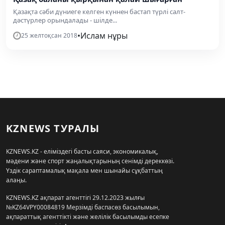
Қазақта сәби дүниеге келген күннен бастап түрлі салт-
дәстүрлер орындалады - шілде...
•
Ислам нұры
25 желтоқсан 2018
KZNEWS ТУРАЛЫ
KZNEWS.KZ - еліміздегі басты саяси, экономикалық,
мәдени және спорт жаңалықтарының сенімді дереккөзі.
Үздік сараптамалық мақала мен шынайы сұқбаттың
алаңы.
KZNEWS.KZ ақпарат агенттігі 29.12.2023 жылғы
№KZ64VPY00084819 Мерзімді баспасөз басылымын,
ақпараттық агенттікті және желілік басылымды есепке