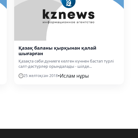
Қазақ баланы қырқынан қалай
шығарған
Қазақта сәби дүниеге келген күннен бастап түрлі
салт-дәстүрлер орындалады - шілде...
•
Ислам нұры
25 желтоқсан 2018