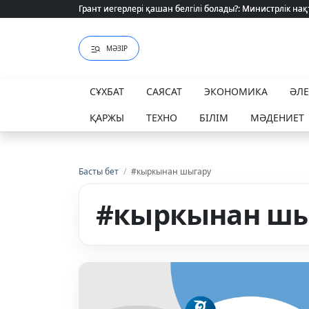
Грант иегерлері қашан белгілі болады?: Министрлік нақ
Грант иегерлері қашан белгілі болады?: Министрлік нақ
МӘЗІР
СҰХБАТ
САЯСАТ
ЭКОНОМИКА
ӘЛ
ҚАРЖЫ
ТЕХНО
БІЛІМ
МӘДЕНИЕТ
Басты бет
/
#кыркынан шыгару
#кыркынан шы