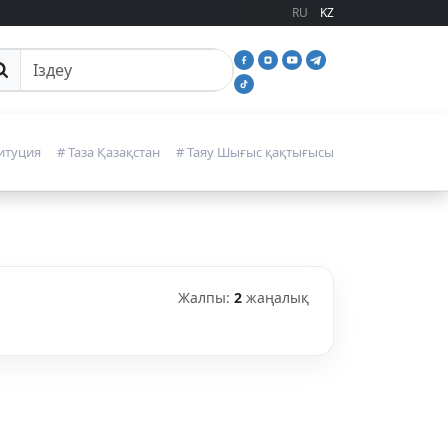
RU
KZ
йттан іздеу
итуция
# Таза Қазақстан
# Таяу Шығыс қақтығысы
Жалпы:
2
жаңалық