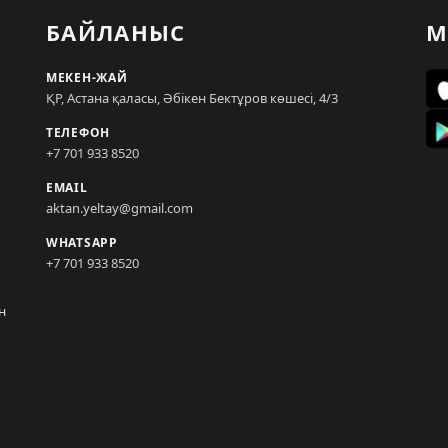
БАЙЛАНЫС
М
МЕКЕН-ЖАЙ
ҚР, Астана қаласы, Әбікен Бектұров көшесі, 4/3
ТЕЛЕФОН
+7 701 933 8520
EMAIL
aktan.yeltay@gmail.com
WHATSAPP
+7 701 933 8520
н