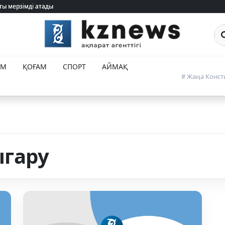
ты мерзімді атады
ты мерзімді атады
Са
ЕМ
ҚОҒАМ
СПОРТ
АЙМАҚ
# Жаңа Конст
гару