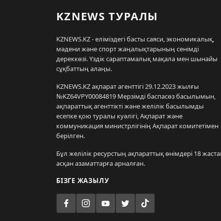
KZNEWS ТУРАЛЫ
KZNEWS.KZ - еліміздегі басты саяси, экономикалық,
мәдени және спорт жаңалықтарының сенімді
дереккөзі. Үздік сараптамалық мақала мен шынайы
сұқбаттың алаңы.
KZNEWS.KZ ақпарат агенттігі 29.12.2023 жылғы
№KZ64VPY00084819 Мерзімді баспасөз басылымын,
ақпараттық агенттікті және желілік басылымды
есепке қою туралы куәлігі, Ақпарат және
коммуникация министрлігінің Ақпарат комитетімен
берілген.
Бұл желілік ресурстың ақпараттық өнімдері 18 жаста
асқан азаматтарға арналған.
БІЗГЕ ЖАЗЫЛУ