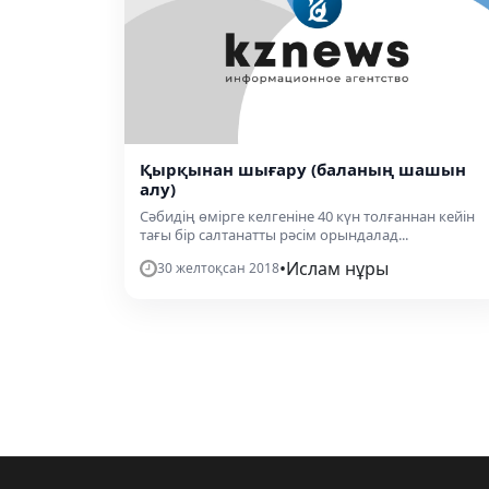
Қырқынан шығару (баланың шашын
алу)
Сәбидің өмірге келгеніне 40 күн толғаннан кейін
тағы бір салтанатты рәсім орындалад...
•
Ислам нұры
30 желтоқсан 2018