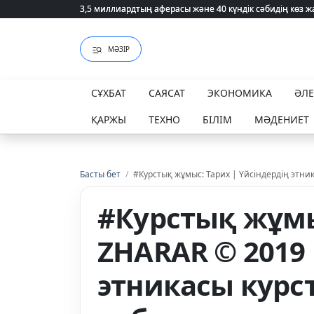
3,5 миллиардтың аферасы және 40 күндік сәбидің көз
3,5 миллиардтың аферасы және 40 күндік сәбидің көз
МӘЗІР
СҰХБАТ
САЯСАТ
ЭКОНОМИКА
ӘЛ
ҚАРЖЫ
ТЕХНО
БІЛІМ
МӘДЕНИЕТ
Басты бет
/
#Курстық жұмыс: Тарих | Үйсіндердің этни
#Курстық жұмыс
ZHARAR © 2019
этникасы курс