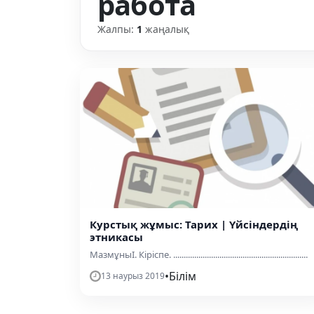
работа
Жалпы:
1
жаңалық
Курстық жұмыс: Тарих | Үйсіндердің
этникасы
МазмұныІ. Кіріспе. ................................................................
•
Білім
13 наурыз 2019