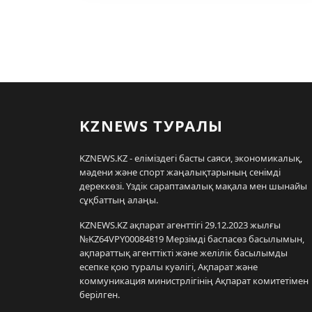
KZNEWS ТУРАЛЫ
KZNEWS.KZ - еліміздегі басты саяси, экономикалық,
мәдени және спорт жаңалықтарының сенімді
дереккөзі. Үздік сараптамалық мақала мен шынайы
сұқбаттың алаңы.
KZNEWS.KZ ақпарат агенттігі 29.12.2023 жылғы
№KZ64VPY00084819 Мерзімді баспасөз басылымын,
ақпараттық агенттікті және желілік басылымды
есепке қою туралы куәлігі, Ақпарат және
коммуникация министрлігінің Ақпарат комитетімен
берілген.