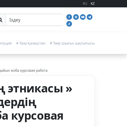
RU
KZ
йттан іздеу
итуция
# Таза Қазақстан
# Таяу Шығыс қақтығысы
 дайын жоба курсовая работа
ң этникасы »
дердің
а курсовая