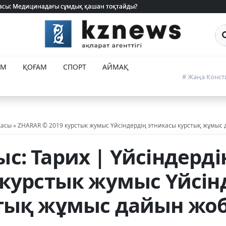
 жасы: Медицинадағы сұмдық қашан тоқтайды?
 жасы: Медицинадағы сұмдық қашан тоқтайды?
Са
ЕМ
ҚОҒАМ
СПОРТ
АЙМАҚ
# Жаңа Конст
касы » ZHARAR © 2019 курстык жумыс Үйсіндердің этникасы курстық жұмыс
: Тарих | Үйсіндерді
 курстык жумыс Үйсін
тық жұмыс дайын жоб