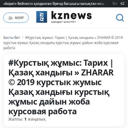
«Борат» бейнесін қолданған бренд басшысы халықтан кешірім сұрады
«Борат» бейнесін қолданған бренд басшысы халықтан кешірім сұрады
RU
KZ
МӘЗІР
Басты бет
/
#Курстық жұмыс: Тарих | Қазақ хандығы » ZHARAR © 2019
курстык жумыс Қазақ хандығы курстық жұмыс дайын жоба курсовая
работа
#Курстық жұмыс: Тарих |
Қазақ хандығы » ZHARAR
© 2019 курстык жумыс
Қазақ хандығы курстық
жұмыс дайын жоба
курсовая работа
Жалпы:
1
жаңалық