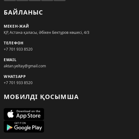
БАЙЛАНЫС
МЕКЕН-ЖАЙ
ҚР, Астана қаласы, Әбікен Бектұров көшесі, 4/3
ТЕЛЕФОН
+7 701 933 8520
EMAIL
aktan.yeltay@gmail.com
WHATSAPP
+7 701 933 8520
МОБИЛДІ ҚОСЫМША