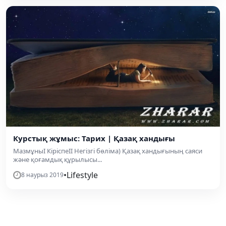
Курстық жұмыс: Тарих | Қазақ хандығы
МазмұныІ КіріспеІІ Негізгі бөліма) Қазақ хандығының саяси
және қоғамдық құрылысы...
•
Lifestyle
8 наурыз 2019