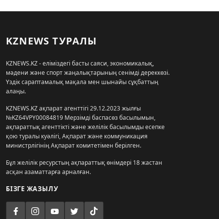
KZNEWS ТУРАЛЫ
KZNEWS.KZ - еліміздегі басты саяси, экономикалық,
мәдени және спорт жаңалықтарының сенімді дереккөзі.
Үздік сараптамалық мақала мен шынайы сұқбаттың
алаңы.
KZNEWS.KZ ақпарат агенттігі 29.12.2023 жылғы
№KZ64VPY00084819 Мерзімді баспасөз басылымын,
ақпараттық агенттікті және желілік басылымды есепке
қою туралы куәлігі, Ақпарат және коммуникация
министрлігінің Ақпарат комитетімен берілген.
Бұл желілік ресурстың ақпараттық өнімдері 18 жастан
асқан азаматтарға арналған.
БІЗГЕ ЖАЗЫЛУ