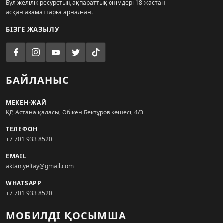
Бұл желілік ресурстың ақпараттық өнімдері 18 жастан
асқан азаматтарға арналған.
БІЗГЕ ЖАЗЫЛУ
БАЙЛАНЫС
МЕКЕН-ЖАЙ
ҚР, Астана қаласы, Әбікен Бектұров көшесі, 4/3
ТЕЛЕФОН
+7 701 933 8520
EMAIL
aktan.yeltay@gmail.com
WHATSAPP
+7 701 933 8520
МОБИЛДІ ҚОСЫМША