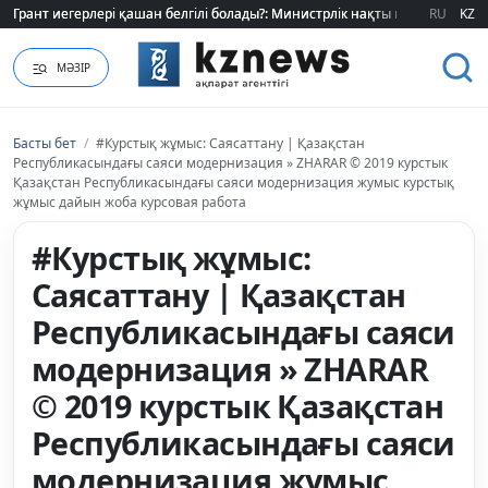
Грант иегерлері қашан белгілі болады?: Министрлік нақты мерзімді атад
Грант иегерлері қашан белгілі болады?: Министрлік нақты мерзімді атад
RU
KZ
МӘЗІР
Басты бет
/
#Курстық жұмыс: Саясаттану | Қазақстан
Республикасындағы саяси модернизация » ZHARAR © 2019 курстык
Қазақстан Республикасындағы саяси модернизация жумыс курстық
жұмыс дайын жоба курсовая работа
#Курстық жұмыс:
Саясаттану | Қазақстан
Республикасындағы саяси
модернизация » ZHARAR
© 2019 курстык Қазақстан
Республикасындағы саяси
модернизация жумыс