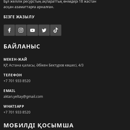
Бұл желілік ресурстың ақпараттық өнімдері 18 жастан
асқан азаматтарға арналған.
БІЗГЕ ЖАЗЫЛУ
БАЙЛАНЫС
МЕКЕН-ЖАЙ
ҚР, Астана қаласы, Әбікен Бектұров көшесі, 4/3
ТЕЛЕФОН
+7 701 933 8520
EMAIL
aktan.yeltay@gmail.com
WHATSAPP
+7 701 933 8520
МОБИЛДІ ҚОСЫМША