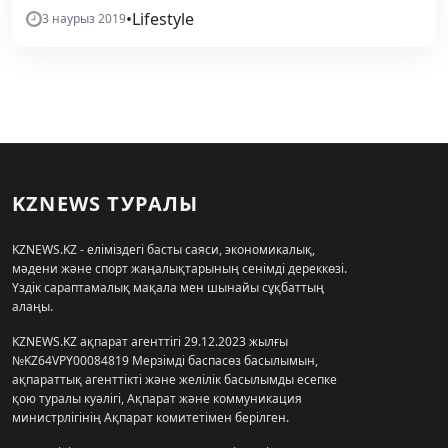
•
Lifestyle
3 наурыз 2019
KZNEWS ТУРАЛЫ
KZNEWS.KZ - еліміздегі басты саяси, экономикалық,
мәдени және спорт жаңалықтарының сенімді дереккөзі.
Үздік сараптамалық мақала мен шынайы сұқбаттың
алаңы.
KZNEWS.KZ ақпарат агенттігі 29.12.2023 жылғы
№KZ64VPY00084819 Мерзімді баспасөз басылымын,
ақпараттық агенттікті және желілік басылымды есепке
қою туралы куәлігі, Ақпарат және коммуникация
министрлігінің Ақпарат комитетімен берілген.