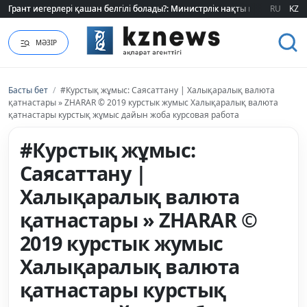
Грант иегерлері қашан белгілі болады?: Министрлік нақты мерзімді атад
Грант иегерлері қашан белгілі болады?: Министрлік нақты мерзімді атад
RU
KZ
МӘЗІР
Басты бет
/
#Курстық жұмыс: Саясаттану | Халықаралық валюта
қатнастары » ZHARAR © 2019 курстык жумыс Халықаралық валюта
қатнастары курстық жұмыс дайын жоба курсовая работа
#Курстық жұмыс:
Саясаттану |
Халықаралық валюта
қатнастары » ZHARAR ©
2019 курстык жумыс
Халықаралық валюта
қатнастары курстық