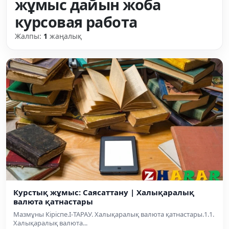
жұмыс дайын жоба
курсовая работа
Жалпы:
1
жаңалық
Курстық жұмыс: Саясаттану | Халықаралық
валюта қатнастары
Мазмұны Кіріспе.I-ТАРАУ. Халықаралық валюта қатнастары.1.1.
Халықаралық валюта...