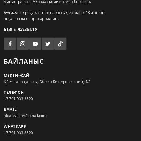
министрлігінің Ақпарат комитетімен берілген.
Бұл желілік ресурстың ақпараттық өнімдері 18 жастан
асқан азаматтарға арналған.
БІЗГЕ ЖАЗЫЛУ
БАЙЛАНЫС
МЕКЕН-ЖАЙ
ҚР, Астана қаласы, Әбікен Бектұров көшесі, 4/3
ТЕЛЕФОН
+7 701 933 8520
EMAIL
aktan.yeltay@gmail.com
WHATSAPP
+7 701 933 8520