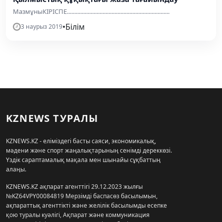
МазмұныКІРІСПЕ.....................................................................
•
Білім
3 наурыз 2019
KZNEWS ТУРАЛЫ
KZNEWS.KZ - еліміздегі басты саяси, экономикалық,
мәдени және спорт жаңалықтарының сенімді дереккөзі.
Үздік сараптамалық мақала мен шынайы сұқбаттың
алаңы.
KZNEWS.KZ ақпарат агенттігі 29.12.2023 жылғы
№KZ64VPY00084819 Мерзімді баспасөз басылымын,
ақпараттық агенттікті және желілік басылымды есепке
қою туралы куәлігі, Ақпарат және коммуникация