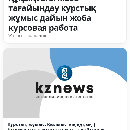
тағайындау курстық
жұмыс дайын жоба
курсовая работа
Жалпы:
1
жаңалық
Курстық жұмыс: Қылмыстық құқық |
Қылмыстық құқықтағы жаза тағайындау