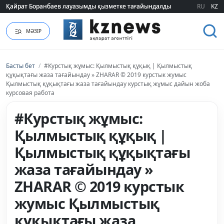
Қайрат Боранбаев лауазымды қызметке тағайындалды
Қайрат Боранбаев лауазымды қызметке тағайындалды
RU
KZ
МӘЗІР
Басты бет
/
#Курстық жұмыс: Қылмыстық құқық | Қылмыстық
құқықтағы жаза тағайындау » ZHARAR © 2019 курстык жумыс
Қылмыстық құқықтағы жаза тағайындау курстық жұмыс дайын жоба
курсовая работа
#Курстық жұмыс:
Қылмыстық құқық |
Қылмыстық құқықтағы
жаза тағайындау »
ZHARAR © 2019 курстык
жумыс Қылмыстық
құқықтағы жаза