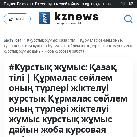
Тоқаев Бекболат Тілеуханды мерейтойымен құттықтап, шығармашылық т
Тоқаев Бекболат Тілеуханды мерейтойымен құттықтап, шығармашылық т
RU
KZ
МӘЗІР
Басты бет
/
#Курстық жұмыс: Қазақ тілі | Құрмалас сөйлем оның
түрлері жіктелуі курстык Құрмалас сөйлем оның түрлері жіктелуі жумыс
курстық жұмыс дайын жоба курсовая работа
#Курстық жұмыс: Қазақ
тілі | Құрмалас сөйлем
оның түрлері жіктелуі
курстык Құрмалас сөйлем
оның түрлері жіктелуі
жумыс курстық жұмыс
дайын жоба курсовая