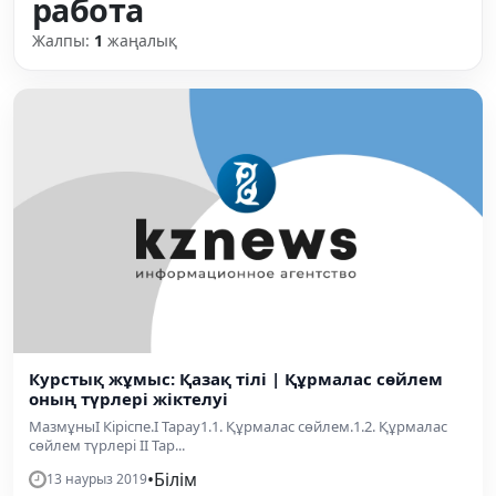
работа
Жалпы:
1
жаңалық
Курстық жұмыс: Қазақ тілі | Құрмалас сөйлем
оның түрлері жіктелуі
МазмұныІ Кіріспе.І Тарау1.1. Құрмалас сөйлем.1.2. Құрмалас
сөйлем түрлері ІІ Тар...
•
Білім
13 наурыз 2019