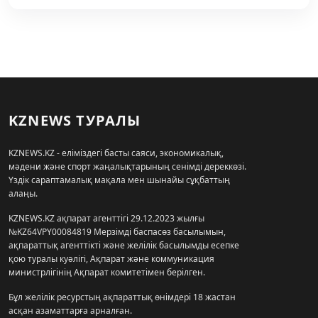
KZNEWS ТУРАЛЫ
KZNEWS.KZ - еліміздегі басты саяси, экономикалық,
мәдени және спорт жаңалықтарының сенімді дереккөзі.
Үздік сараптамалық мақала мен шынайы сұқбаттың
алаңы.
KZNEWS.KZ ақпарат агенттігі 29.12.2023 жылғы
№KZ64VPY00084819 Мерзімді баспасөз басылымын,
ақпараттық агенттікті және желілік басылымды есепке
қою туралы куәлігі, Ақпарат және коммуникация
министрлігінің Ақпарат комитетімен берілген.
Бұл желілік ресурстың ақпараттық өнімдері 18 жастан
асқан азаматтарға арналған.