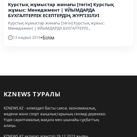
Курстық жұмыстар жинағы [тегін] Курстық
жұмыс: Менеджмент | ҰЙЫМДАРДА
БУХГАЛТЕРЛІК ЕСЕПТЕРДІҢ ЖҮРГІЗІЛУІ
Курстық жұмыстар жинағы [тегін] Курстық жұмыс:
Менеджмент | ҰЙЫМДАРДА БУХГАЛТЕРЛІ...
•
Білім
13 наурыз 2019
KZNEWS ТУРАЛЫ
KZNEWS.KZ - еліміздегі басты саяси, экономикалық,
мәдени және спорт жаңалықтарының сенімді дереккөзі.
Үздік сараптамалық мақала мен шынайы сұқбаттың
алаңы.
KZNEWS.KZ ақпарат агенттігі 29.12.2023 жылғы