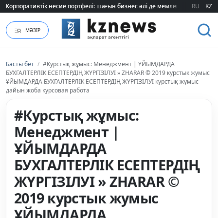
Корпоративтік несие портфелі: шағын бизнес әлі де мемлекеттік қолдауғ
Корпоративтік несие портфелі: шағын бизнес әлі де мемлекеттік қолдауғ
RU
KZ
МӘЗІР
Басты бет
/
#Курстық жұмыс: Менеджмент | ҰЙЫМДАРДА
БУХГАЛТЕРЛІК ЕСЕПТЕРДІҢ ЖҮРГІЗІЛУІ » ZHARAR © 2019 курстык жумыс
ҰЙЫМДАРДА БУХГАЛТЕРЛІК ЕСЕПТЕРДІҢ ЖҮРГІЗІЛУІ курстық жұмыс
дайын жоба курсовая работа
#Курстық жұмыс:
Менеджмент |
ҰЙЫМДАРДА
БУХГАЛТЕРЛІК ЕСЕПТЕРДІҢ
ЖҮРГІЗІЛУІ » ZHARAR ©
2019 курстык жумыс
ҰЙЫМДАРДА