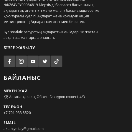
№KZ64VPY00084819 Мерзімді баспасөз басылымын,
ақпараттық агенттікті және желілік басылымды есепке
қою туралы куәлігі, Ақпарат және коммуникация
министрлігінің Ақпарат комитетімен берілген.
Бұл желілік ресурстың ақпараттық өнімдері 18 жастан
асқан азаматтарға арналған.
БІЗГЕ ЖАЗЫЛУ
БАЙЛАНЫС
МЕКЕН-ЖАЙ
ҚР, Астана қаласы, Әбікен Бектұров көшесі, 4/3
ТЕЛЕФОН
+7 701 933 8520
EMAIL
aktan.yeltay@gmail.com