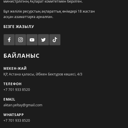
министрлігінің Ақпарат комитетімен берілген.
Бұл желілік ресурстың ақпараттық өнімдері 18 жастан
асқан азаматтарға арналған.
БІЗГЕ ЖАЗЫЛУ
БАЙЛАНЫС
МЕКЕН-ЖАЙ
ҚР, Астана қаласы, Әбікен Бектұров көшесі, 4/3
ТЕЛЕФОН
+7 701 933 8520
EMAIL
aktan.yeltay@gmail.com
WHATSAPP
+7 701 933 8520