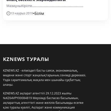
МазмұныКіріспе.....................................................................
•
Білім
13 наурыз 2019
KZNEWS ТУРАЛЫ
KZNEWS.KZ - еліміздегі басты саяси, экономикалық,
мәдени және спорт жаңалықтарының сенімді дереккөзі.
Үздік сараптамалық мақала мен шынайы сұқбаттың
алаңы.
KZNEWS.KZ ақпарат агенттігі 29.12.2023 жылғы
№KZ64VPY00084819 Мерзімді баспасөз басылымын,
ақпараттық агенттікті және желілік басылымды есепке
қою туралы куәлігі, Ақпарат және коммуникация