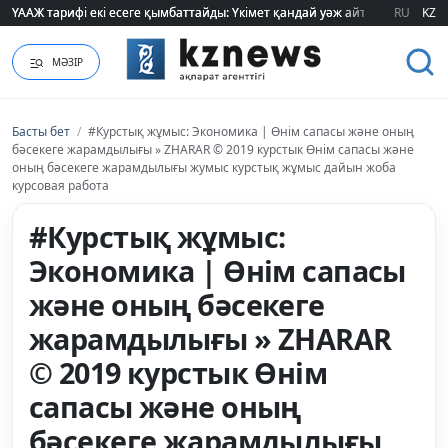
ҮААЖ тарифі екі есеге қымбаттайды: Үкімет қандай уәж айтады?
ҮААЖ тарифі екі есеге қымбаттайды: Үкімет қандай уәж айтады?
RU
KZ
МӘЗІР
Басты бет
/
#Курстық жұмыс: Экономика | Өнім сапасы және оның
бәсекеге жарамдылығы » ZHARAR © 2019 курстык Өнім сапасы және
оның бәсекеге жарамдылығы жумыс курстық жұмыс дайын жоба
курсовая работа
#Курстық жұмыс:
Экономика | Өнім сапасы
және оның бәсекеге
жарамдылығы » ZHARAR
© 2019 курстык Өнім
сапасы және оның
бәсекеге жарамдылығы