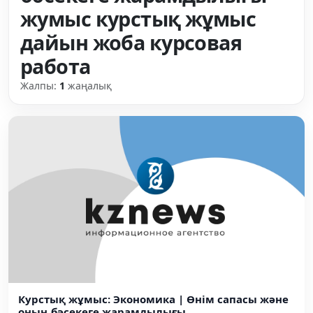
жумыс курстық жұмыс
дайын жоба курсовая
работа
Жалпы:
1
жаңалық
Курстық жұмыс: Экономика | Өнім сапасы және
оның бәсекеге жарамдылығы