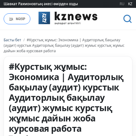
Шавкат Рахмоновтың әкесі өмірден озды
Шавкат Рахмоновтың әкесі өмірден озды
RU
KZ
МӘЗІР
Басты бет
/
#Курстық жұмыс: Экономика | Аудиторлық бақылау
(аудит) курстык Аудиторлық бақылау (аудит) жумыс курстық жұмыс
дайын жоба курсовая работа
#Курстық жұмыс:
Экономика | Аудиторлық
бақылау (аудит) курстык
Аудиторлық бақылау
(аудит) жумыс курстық
жұмыс дайын жоба
курсовая работа