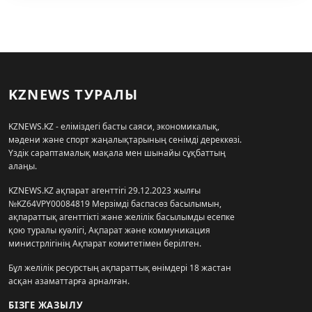
KZNEWS ТУРАЛЫ
KZNEWS.KZ - еліміздегі басты саяси, экономикалық,
мәдени және спорт жаңалықтарының сенімді дереккөзі.
Үздік сараптамалық мақала мен шынайы сұқбаттың
алаңы.
KZNEWS.KZ ақпарат агенттігі 29.12.2023 жылғы
№KZ64VPY00084819 Мерзімді баспасөз басылымын,
ақпараттық агенттікті және желілік басылымды есепке
қою туралы куәлігі, Ақпарат және коммуникация
министрлігінің Ақпарат комитетімен берілген.
Бұл желілік ресурстың ақпараттық өнімдері 18 жастан
асқан азаматтарға арналған.
БІЗГЕ ЖАЗЫЛУ