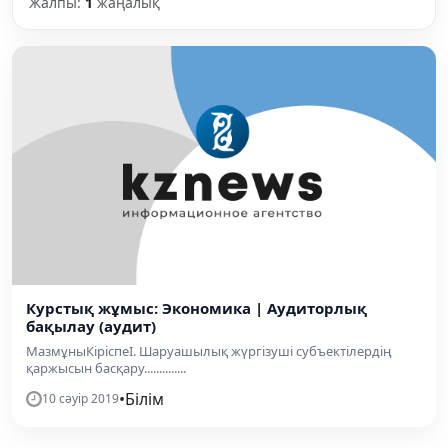
Жалпы:
1
жаңалық
Курстық жұмыс: Экономика | Аудиторлық
бақылау (аудит)
МазмұныКіріспеI. Шаруашылық жүргізуші субъектілердің
қаржысын басқару..............
•
Білім
10 сәуір 2019