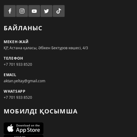
БАЙЛАНЫС
МЕКЕН-ЖАЙ
ҚР, Астана қаласы, Әбікен Бектұров көшесі, 4/3
ТЕЛЕФОН
+7 701 933 8520
EMAIL
aktan.yeltay@gmail.com
WHATSAPP
+7 701 933 8520
МОБИЛДІ ҚОСЫМША