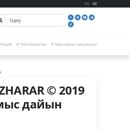
RU
KZ
йттан іздеу
итуция
# Таза Қазақстан
# Таяу Шығыс қақтығысы
а
 ZHARAR © 2019
ұмыс дайын