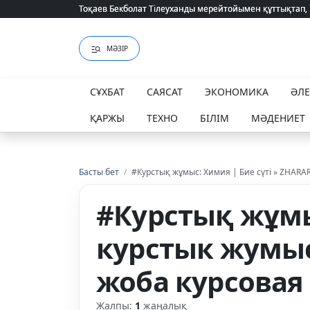
Тоқаев Бекболат Тілеуханды мерейтойымен құттықтап,
Тоқаев Бекболат Тілеуханды мерейтойымен құттықтап,
МӘЗІР
СҰХБАТ
САЯСАТ
ЭКОНОМИКА
ӘЛ
ҚАРЖЫ
ТЕХНО
БІЛІМ
МӘДЕНИЕТ
Басты бет
/
#Курстық жұмыс: Химия | Бие сүті » ZHARA
#Курстық жұмыс
курстык жумыс
жоба курсовая
Жалпы:
1
жаңалық