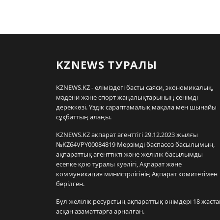
KZNEWS ТУРАЛЫ
KZNEWS.KZ - еліміздегі басты саяси, экономикалық,
мәдени және спорт жаңалықтарының сенімді
дереккөзі. Үздік сараптамалық мақала мен шынайы
сұқбаттың алаңы.
KZNEWS.KZ ақпарат агенттігі 29.12.2023 жылғы
№KZ64VPY00084819 Мерзімді баспасөз басылымын,
ақпараттық агенттікті және желілік басылымды
есепке қою туралы куәлігі, Ақпарат және
коммуникация министрлігінің Ақпарат комитетімен
берілген.
Бұл желілік ресурстың ақпараттық өнімдері 18 жаста
асқан азаматтарға арналған.