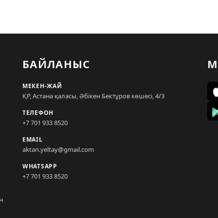
БАЙЛАНЫС
М
МЕКЕН-ЖАЙ
ҚР, Астана қаласы, Әбікен Бектұров көшесі, 4/3
ТЕЛЕФОН
+7 701 933 8520
EMAIL
aktan.yeltay@gmail.com
WHATSAPP
+7 701 933 8520
н