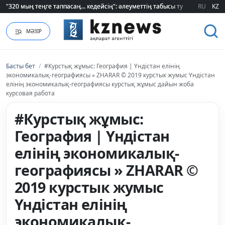
"320 мың теңге таппасаң... кедейсің": әлеуметтің табысы туралы түсінігі ө
"320 мың теңге таппасаң... кедейсің": әлеуметтің табысы туралы түсінігі ө
RU
KZ
МӘЗІР
Басты бет
/
#Курстық жұмыс: География | Үндістан елінің
экономикалық-географиясы » ZHARAR © 2019 курстык жумыс Үндістан
елінің экономикалық-географиясы курстық жұмыс дайын жоба
курсовая работа
#Курстық жұмыс:
География | Үндістан
елінің экономикалық-
географиясы » ZHARAR ©
2019 курстык жумыс
Үндістан елінің
экономикалық-