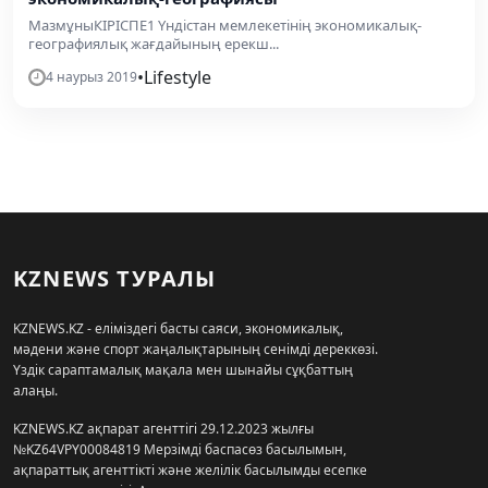
МазмұныКІРІСПЕ1 Үндістан мемлекетінің экономикалық-
географиялық жағдайының ерекш...
•
Lifestyle
4 наурыз 2019
KZNEWS ТУРАЛЫ
KZNEWS.KZ - еліміздегі басты саяси, экономикалық,
мәдени және спорт жаңалықтарының сенімді дереккөзі.
Үздік сараптамалық мақала мен шынайы сұқбаттың
алаңы.
KZNEWS.KZ ақпарат агенттігі 29.12.2023 жылғы
№KZ64VPY00084819 Мерзімді баспасөз басылымын,
ақпараттық агенттікті және желілік басылымды есепке