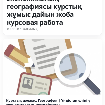
географиясы курстық
жұмыс дайын жоба
курсовая работа
Жалпы:
1
жаңалық
Курстық жұмыс: География | Үндістан елінің
экономикалық-географиясы