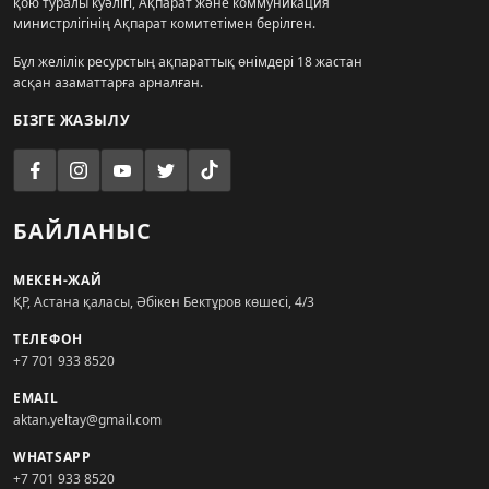
қою туралы куәлігі, Ақпарат және коммуникация
министрлігінің Ақпарат комитетімен берілген.
Бұл желілік ресурстың ақпараттық өнімдері 18 жастан
асқан азаматтарға арналған.
БІЗГЕ ЖАЗЫЛУ
БАЙЛАНЫС
МЕКЕН-ЖАЙ
ҚР, Астана қаласы, Әбікен Бектұров көшесі, 4/3
ТЕЛЕФОН
+7 701 933 8520
EMAIL
aktan.yeltay@gmail.com
WHATSAPP
+7 701 933 8520