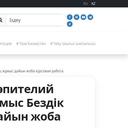
RU
KZ
йттан іздеу
итуция
# Таза Қазақстан
# Таяу Шығыс қақтығысы
ық жұмыс дайын жоба курсовая работа
 эпителий
умыс Бездік
айын жоба