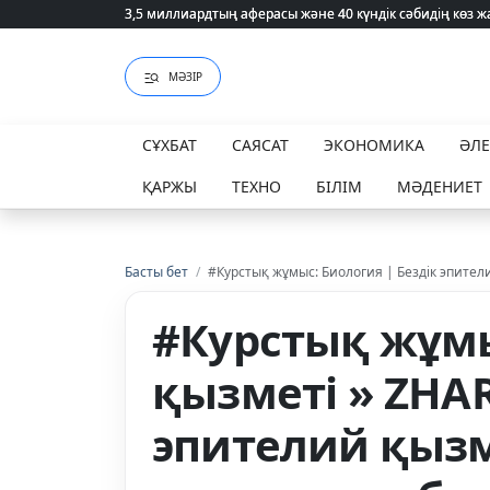
3,5 миллиардтың аферасы және 40 күндік сәбидің көз
3,5 миллиардтың аферасы және 40 күндік сәбидің көз
МӘЗІР
СҰХБАТ
САЯСАТ
ЭКОНОМИКА
ӘЛ
ҚАРЖЫ
ТЕХНО
БІЛІМ
МӘДЕНИЕТ
Басты бет
/
#Курстық жұмыс: Биология | Бездік эпител
#Курстық жұмы
қызметі » ZHA
эпителий қызм