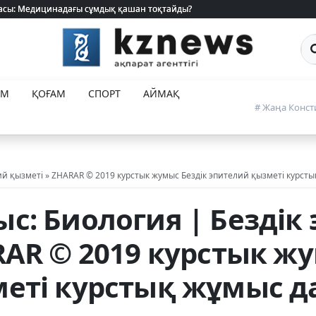
 жасы: Медицинадағы сұмдық қашан тоқтайды?
 жасы: Медицинадағы сұмдық қашан тоқтайды?
Са
ЕМ
ҚОҒАМ
СПОРТ
АЙМАҚ
# Жаңа Конст
ий қызметі » ZHARAR © 2019 курстык жумыс Бездік эпителий қызметі курст
с: Биология | Бездік
RAR © 2019 курстык ж
еті курстық жұмыс д