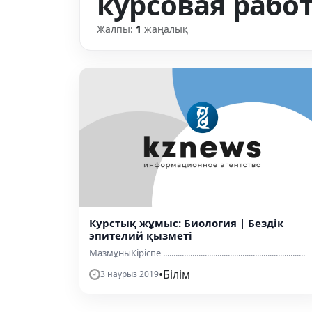
курсовая рабо
Жалпы:
1
жаңалық
Курстық жұмыс: Биология | Бездік
эпителий қызметі
МазмұныКіріспе ....................................................................
•
Білім
3 наурыз 2019