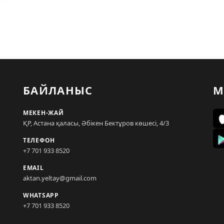
БАЙЛАНЫС
М
МЕКЕН-ЖАЙ
ҚР, Астана қаласы, Әбікен Бектұров көшесі, 4/3
ТЕЛЕФОН
+7 701 933 8520
EMAIL
aktan.yeltay@gmail.com
WHATSAPP
+7 701 933 8520