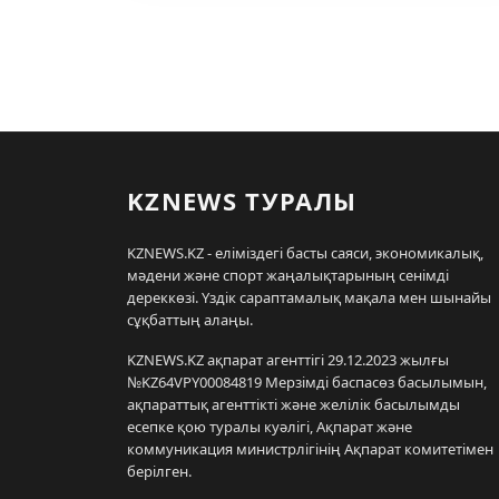
KZNEWS ТУРАЛЫ
KZNEWS.KZ - еліміздегі басты саяси, экономикалық,
мәдени және спорт жаңалықтарының сенімді
дереккөзі. Үздік сараптамалық мақала мен шынайы
сұқбаттың алаңы.
KZNEWS.KZ ақпарат агенттігі 29.12.2023 жылғы
№KZ64VPY00084819 Мерзімді баспасөз басылымын,
ақпараттық агенттікті және желілік басылымды
есепке қою туралы куәлігі, Ақпарат және
коммуникация министрлігінің Ақпарат комитетімен
берілген.