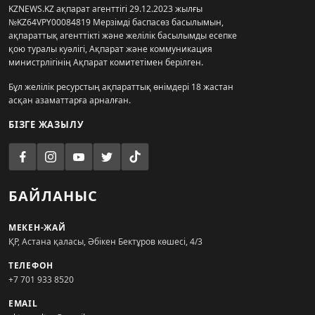
KZNEWS.KZ ақпарат агенттігі 29.12.2023 жылғы
№KZ64VPY00084819 Мерзімді баспасөз басылымын,
ақпараттық агенттікті және желілік басылымды есепке
қою туралы куәлігі, Ақпарат және коммуникация
министрлігінің Ақпарат комитетімен берілген.
Бұл желілік ресурстың ақпараттық өнімдері 18 жастан
асқан азаматтарға арналған.
БІЗГЕ ЖАЗЫЛУ
БАЙЛАНЫС
МЕКЕН-ЖАЙ
ҚР, Астана қаласы, Әбікен Бектұров көшесі, 4/3
ТЕЛЕФОН
+7 701 933 8520
EMAIL