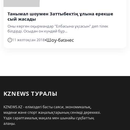
Танымал шоумен Заттыбектің ұлына ерекше
сый жасады
Оны көрген оқырмандар "Елбасына ұқсасын" деп тілек
білдірді. Осыдан он күндей бұр...
•
Шоу-бизнес
11 желтоқсан 2018
KZNEWS ТУРАЛЫ
KZNEWS.KZ - еліміздегі басты саяси, экономикалық,
мәдени және спорт жаңалықтарының сенімді дереккөзі.
Үздік сараптамалық мақала мен шынайы сұқбаттың
алаңы.