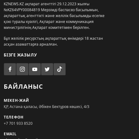
KZNEWS.KZ ақпарат агенттігі 29.12.2023 жылғы
№KZ64VPY00084819 Мерзімді баспасөз басылымын,
ақпараттық агенттікті және желілік басылымды есепке
қою туралы куәлігі, Ақпарат және коммуникация
министрлігінің Ақпарат комитетімен берілген.
Бұл желілік ресурстың ақпараттық өнімдері 18 жастан
асқан азаматтарға арналған.
БІЗГЕ ЖАЗЫЛУ
БАЙЛАНЫС
МЕКЕН-ЖАЙ
ҚР, Астана қаласы, Әбікен Бектұров көшесі, 4/3
ТЕЛЕФОН
+7 701 933 8520
EMAIL