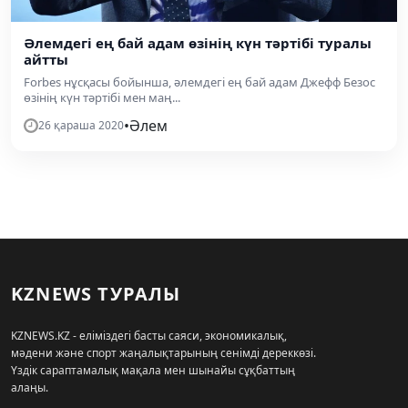
Әлемдегі ең бай адам өзінің күн тәртібі туралы
айтты
Forbes нұсқасы бойынша, әлемдегі ең бай адам Джефф Безос
өзінің күн тәртібі мен маң...
•
Әлем
26 қараша 2020
KZNEWS ТУРАЛЫ
KZNEWS.KZ - еліміздегі басты саяси, экономикалық,
мәдени және спорт жаңалықтарының сенімді дереккөзі.
Үздік сараптамалық мақала мен шынайы сұқбаттың
алаңы.