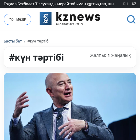
Тоқаев Бекболат Тілеуханды мерейтойымен құттықтап, шығармашылық т
Тоқаев Бекболат Тілеуханды мерейтойымен құттықтап, шығармашылық т
RU
KZ
МӘЗІР
Басты бет
/
#күн тәртібі
#күн тәртібі
Жалпы:
1
жаңалық