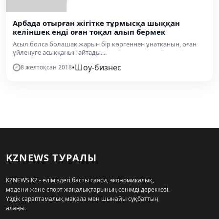
Арбада отырған жігітке тұрмысқа шыққан
келіншек енді оған тоқал алып бермек
Асыл болса болашақ жарын бір көргеннен ұнатқанын, оған
үйленуге асыққанын айтады....
•
Шоу-бизнес
8 желтоқсан 2018
KZNEWS ТУРАЛЫ
KZNEWS.KZ - еліміздегі басты саяси, экономикалық,
мәдени және спорт жаңалықтарының сенімді дереккөзі.
Үздік сараптамалық мақала мен шынайы сұқбаттың
алаңы.