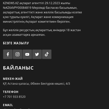
KZNEWS.KZ ақпарат агенттігі 29.12.2023 жылғы
№KZ64VPY00084819 Мерзімді баспасөз басылымын,
ақпараттық агенттікті және желілік басылымды есепке
қою туралы куәлігі, Ақпарат және коммуникация
министрлігінің Ақпарат комитетімен берілген.
Бұл желілік ресурстың ақпараттық өнімдері 18 жастан
асқан азаматтарға арналған.
БІЗГЕ ЖАЗЫЛУ
БАЙЛАНЫС
МЕКЕН-ЖАЙ
ҚР, Астана қаласы, Әбікен Бектұров көшесі, 4/3
ТЕЛЕФОН
+7 701 933 8520
EMAIL