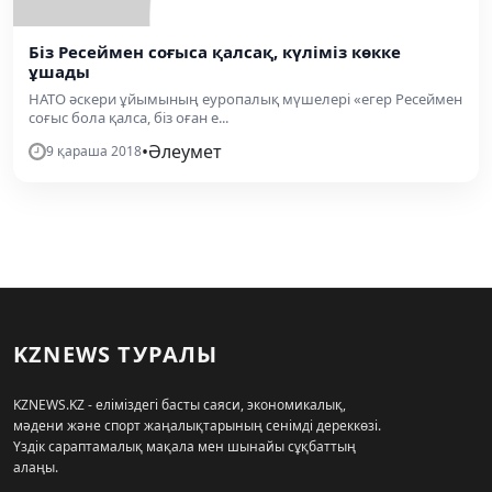
Біз Ресеймен соғыса қалсақ, күліміз көкке
ұшады
НАТО әскери ұйымының еуропалық мүшелері «егер Ресеймен
соғыс бола қалса, біз оған е...
•
Әлеумет
9 қараша 2018
KZNEWS ТУРАЛЫ
KZNEWS.KZ - еліміздегі басты саяси, экономикалық,
мәдени және спорт жаңалықтарының сенімді дереккөзі.
Үздік сараптамалық мақала мен шынайы сұқбаттың
алаңы.