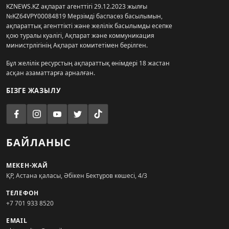
KZNEWS.KZ ақпарат агенттігі 29.12.2023 жылғы
№KZ64VPY00084819 Мерзімді баспасөз басылымын,
ақпараттық агенттікті және желілік басылымды есепке
қою туралы куәлігі, Ақпарат және коммуникация
министрлігінің Ақпарат комитетімен берілген.
Бұл желілік ресурстың ақпараттық өнімдері 18 жастан
асқан азаматтарға арналған.
БІЗГЕ ЖАЗЫЛУ
БАЙЛАНЫС
МЕКЕН-ЖАЙ
ҚР, Астана қаласы, Әбікен Бектұров көшесі, 4/3
ТЕЛЕФОН
+7 701 933 8520
EMAIL