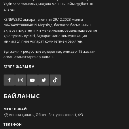
Үздік сараптамалық мақала мен шынайы сұқбаттың
алаңы.
KZNEWS.KZ ақпарат агенттігі 29.12.2023 жылғы
№KZ64VPY00084819 Мерзімді баспасөз басылымын,
ақпараттық агенттікті және желілік басылымды есепке
қою туралы куәлігі, Ақпарат және коммуникация
министрлігінің Ақпарат комитетімен берілген.
Бұл желілік ресурстың ақпараттық өнімдері 18 жастан
асқан азаматтарға арналған.
БІЗГЕ ЖАЗЫЛУ
БАЙЛАНЫС
МЕКЕН-ЖАЙ
ҚР, Астана қаласы, Әбікен Бектұров көшесі, 4/3
ТЕЛЕФОН