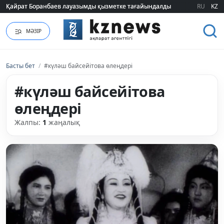
Қайрат Боранбаев лауазымды қызметке тағайындалды
Қайрат Боранбаев лауазымды қызметке тағайындалды
RU
KZ
МӘЗІР
Басты бет
/
#күләш байсейітова өлеңдері
#күләш байсейітова
өлеңдері
Жалпы:
1
жаңалық