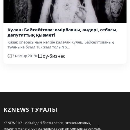
Күләш Байсейітова: өмірбаяны, әндері, отбасы,
депутаттық қызметі
Қазақ операсының негізін қалаған Күләш Байсейітованың
туғанына биыл 107 жыл толып о...
•
Шоу-бизнес
3 мамыр 2019
KZNEWS ТУРАЛЫ
KZNEWS.KZ - еліміздегі басты саяси, экономикалық,
мәдени және спорт жаңалықтарының сенімді дереккөзі.