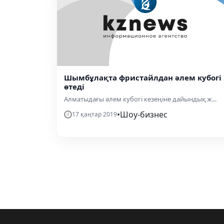
Шымбұлақта фристайлдан әлем кубогі
өтеді
Алматыдағы әлем кубогі кезеңіне дайындық ж...
•
Шоу-бизнес
17 қаңтар 2019