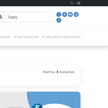
RU
KZ
йттан іздеу
итуция
# Таза Қазақстан
# Таяу Шығыс қақтығысы
Жалпы:
3
жаңалық