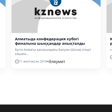
Алматыда конфедерация кубогі
финалына шыққандар анықталды
Бүгін Алматы қаласындағы Балуан Шолақ спорт
«
кешені...
•
Әлеумет
11 желтоқсан 2018