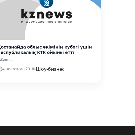
Қостанайда облыс әкімінің кубогі үшін
республикалық КТК ойыны өтті
Жақы...
•
Шоу-бизнес
4 желтоқсан 2018