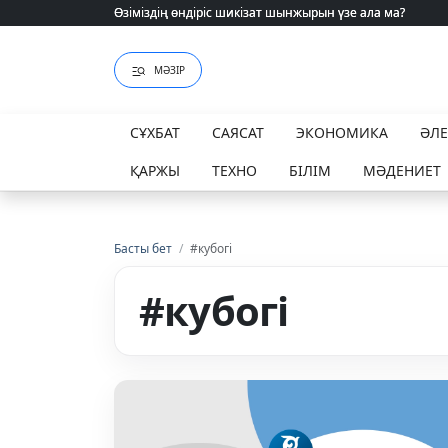
Өзіміздің өндіріс шикізат шынжырын үзе ала ма?
Өзіміздің өндіріс шикізат шынжырын үзе ала ма?
МӘЗІР
СҰХБАТ
САЯСАТ
ЭКОНОМИКА
ӘЛ
ҚАРЖЫ
ТЕХНО
БІЛІМ
МӘДЕНИЕТ
Басты бет
/
#кубогі
#кубогі