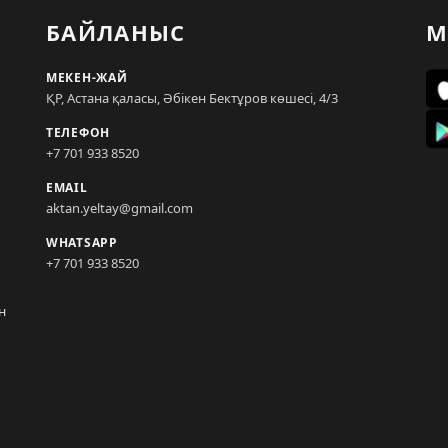
БАЙЛАНЫС
М
МЕКЕН-ЖАЙ
ҚР, Астана қаласы, Әбікен Бектұров көшесі, 4/3
ТЕЛЕФОН
+7 701 933 8520
EMAIL
aktan.yeltay@gmail.com
WHATSAPP
+7 701 933 8520
н