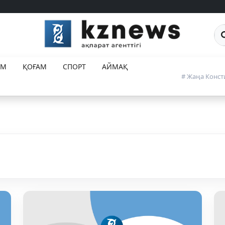
Са
ЕМ
ҚОҒАМ
СПОРТ
АЙМАҚ
# Жаңа Конст