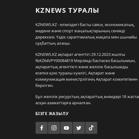
KZNEWS ТУРАЛЫ
KZNEWS.KZ - еліміздегі басты саяси, экономикалық,
мәдени және спорт жаңалықтарының сенімді
дереккөзі. Үздік сараптамалық мақала мен шынайы
сұқбаттың алаңы.
KZNEWS.KZ ақпарат агенттігі 29.12.2023 жылғы
№KZ64VPY00084819 Мерзімді баспасөз басылымын,
ақпараттық агенттікті және желілік басылымды
есепке қою туралы куәлігі, Ақпарат және
коммуникация министрлігінің Ақпарат комитетімен
берілген.
Бұл желілік ресурстың ақпараттық өнімдері 18 жаста
асқан азаматтарға арналған.
БІЗГЕ ЖАЗЫЛУ