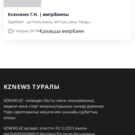
Ксенжик Г.Н. | өмірбаяны
Әдебиет - ұлттың жаны. Ұлттық сана, тағды...
•
Қазақша өмірбаян
3 наурыз 2019
KZNEWS ТУРАЛЫ
KZNEWS.KZ - еліміздегі басты саяси, экономикалық,
мәдени және спорт жаңалықтарының сенімді дереккөзі.
Үздік сараптамалық мақала мен шынайы сұқбаттың
алаңы.
KZNEWS.KZ ақпарат агенттігі 29.12.2023 жылғы
№KZ64VPY00084819 Мерзімді баспасөз басылымын,