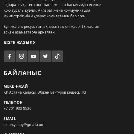
ақпараттық агенттікті және желілік басылымды есепке
қою туралы куәлігі, Ақпарат және коммуникация
министрлігінің Ақпарат комитетімен берілген.
Бұл желілік ресурстың ақпараттық өнімдері 18 жастан
асқан азаматтарға арналған.
БІЗГЕ ЖАЗЫЛУ
БАЙЛАНЫС
МЕКЕН-ЖАЙ
ҚР, Астана қаласы, Әбікен Бектұров көшесі, 4/3
ТЕЛЕФОН
+7 701 933 8520
EMAIL
aktan.yeltay@gmail.com