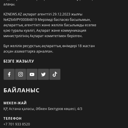
алаңы.
KZNEWS.KZ ақпарат агенттігі 29.12.2023 жылғы
№KZ64VPY00084819 Мерзімді баспасөз басылымын,
ақпараттық агенттікті және желілік басылымды есепке
қою туралы куәлігі, Ақпарат және коммуникация
министрлігінің Ақпарат комитетімен берілген.
Бұл желілік ресурстың ақпараттық өнімдері 18 жастан
асқан азаматтарға арналған.
БІЗГЕ ЖАЗЫЛУ
БАЙЛАНЫС
МЕКЕН-ЖАЙ
ҚР, Астана қаласы, Әбікен Бектұров көшесі, 4/3
ТЕЛЕФОН
+7 701 933 8520