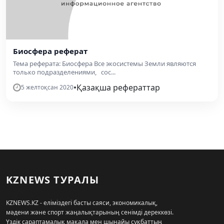
Биосфера реферат
Тема реферата: Биосфера Все экосистемы Земли являются
только подразделениями, сос...
•
Қазақша рефераттар
5 желтоқсан 2020
KZNEWS ТУРАЛЫ
KZNEWS.KZ - еліміздегі басты саяси, экономикалық,
мәдени және спорт жаңалықтарының сенімді дереккөзі.
Үздік сараптамалық мақала мен шынайы сұқбаттың