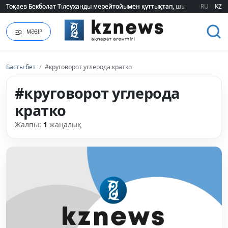
Тоқаев Бекболат Тілеуханды мерейтойымен құттықтап, шығармашылық т
Тоқаев Бекболат Тілеуханды мерейтойымен құттықтап, шығармашылық т
RU
KZ
МӘЗІР
Басты бет
/
#круговорот углерода кратко
#круговорот углерода
кратко
Жалпы:
1
жаңалық