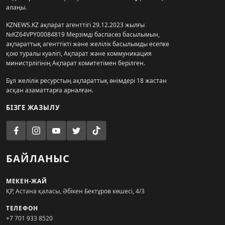
алаңы.
KZNEWS.KZ ақпарат агенттігі 29.12.2023 жылғы
№KZ64VPY00084819 Мерзімді баспасөз басылымын,
ақпараттық агенттікті және желілік басылымды есепке
қою туралы куәлігі, Ақпарат және коммуникация
министрлігінің Ақпарат комитетімен берілген.
Бұл желілік ресурстың ақпараттық өнімдері 18 жастан
асқан азаматтарға арналған.
БІЗГЕ ЖАЗЫЛУ
БАЙЛАНЫС
МЕКЕН-ЖАЙ
ҚР, Астана қаласы, Әбікен Бектұров көшесі, 4/3
ТЕЛЕФОН
+7 701 933 8520