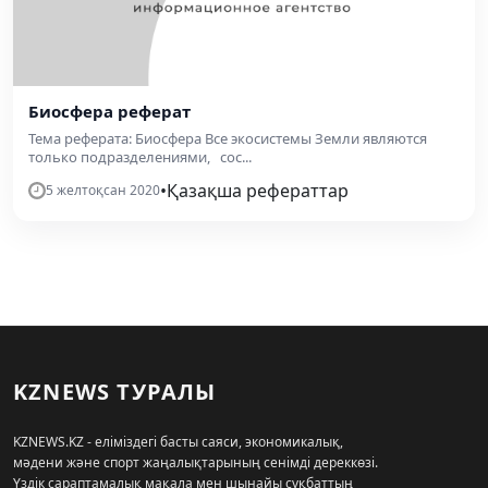
Биосфера реферат
Тема реферата: Биосфера Все экосистемы Земли являются
только подразделениями, сос...
•
Қазақша рефераттар
5 желтоқсан 2020
KZNEWS ТУРАЛЫ
KZNEWS.KZ - еліміздегі басты саяси, экономикалық,
мәдени және спорт жаңалықтарының сенімді дереккөзі.
Үздік сараптамалық мақала мен шынайы сұқбаттың