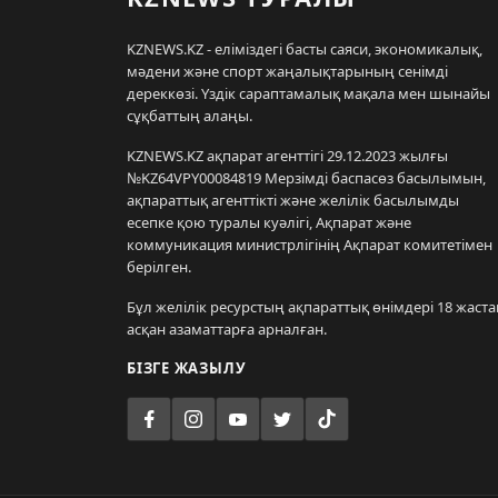
KZNEWS.KZ - еліміздегі басты саяси, экономикалық,
мәдени және спорт жаңалықтарының сенімді
дереккөзі. Үздік сараптамалық мақала мен шынайы
сұқбаттың алаңы.
KZNEWS.KZ ақпарат агенттігі 29.12.2023 жылғы
№KZ64VPY00084819 Мерзімді баспасөз басылымын,
ақпараттық агенттікті және желілік басылымды
есепке қою туралы куәлігі, Ақпарат және
коммуникация министрлігінің Ақпарат комитетімен
берілген.
Бұл желілік ресурстың ақпараттық өнімдері 18 жаста
асқан азаматтарға арналған.
БІЗГЕ ЖАЗЫЛУ