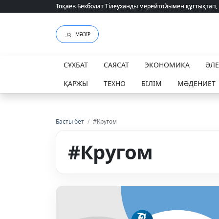
Тоқаев Бекболат Тілеуханды мерейтойымен құттықтап,
Тоқаев Бекболат Тілеуханды мерейтойымен құттықтап,
МӘЗІР
СҰХБАТ
САЯСАТ
ЭКОНОМИКА
ӘЛ
ҚАРЖЫ
ТЕХНО
БІЛІМ
МӘДЕНИЕТ
Басты бет
/
#Кругом
#Кругом