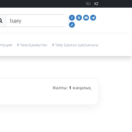
RU
KZ
йттан іздеу
итуция
# Таза Қазақстан
# Таяу Шығыс қақтығысы
Жалпы:
1
жаңалық