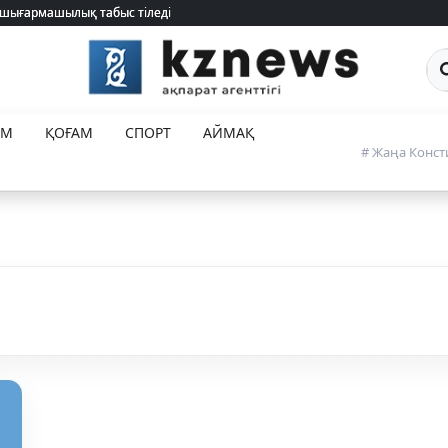
 шығармашылық табыс тіледі
 шығармашылық табыс тіледі
Са
ЕМ
ҚОҒАМ
СПОРТ
АЙМАҚ
# Жаңа Конст