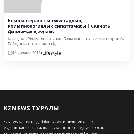
Компьютерлік қылмыстардың
криминологиялық сипаттамасы | Скачать
Дипломдық жұмыс
Қазақстан Республикасының Білім және ғылым министрлігіА.
Байтұрсынов атындағы Қ...
•
Lifestyle
16 қараша 2018
KZNEWS ТУРАЛЫ
KZNEWS.KZ - еліміздегі басты саяси, экономикалық,
мәдени және спорт жаңалықтарының сенімді дереккөзі.
Үздік сараптамалық мақала мен шынайы сұқбаттың