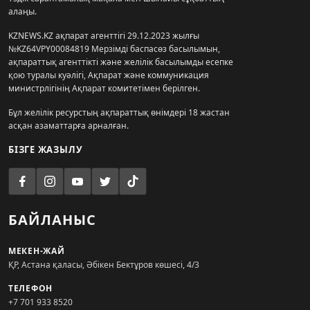
алаңы.
KZNEWS.KZ ақпарат агенттігі 29.12.2023 жылғы
№KZ64VPY00084819 Мерзімді баспасөз басылымын,
ақпараттық агенттікті және желілік басылымды есепке
қою туралы куәлігі, Ақпарат және коммуникация
министрлігінің Ақпарат комитетімен берілген.
Бұл желілік ресурстың ақпараттық өнімдері 18 жастан
асқан азаматтарға арналған.
БІЗГЕ ЖАЗЫЛУ
БАЙЛАНЫС
МЕКЕН-ЖАЙ
ҚР, Астана қаласы, Әбікен Бектұров көшесі, 4/3
ТЕЛЕФОН
+7 701 933 8520