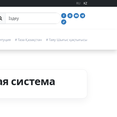
RU
KZ
йттан іздеу
итуция
# Таза Қазақстан
# Таяу Шығыс қақтығысы
ая система