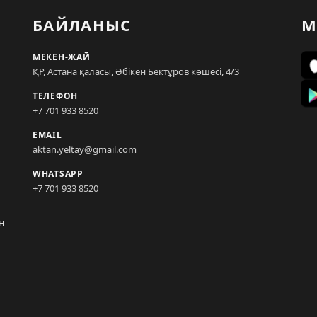
БАЙЛАНЫС
М
МЕКЕН-ЖАЙ
ҚР, Астана қаласы, Әбікен Бектұров көшесі, 4/3
ТЕЛЕФОН
+7 701 933 8520
EMAIL
aktan.yeltay@gmail.com
WHATSAPP
+7 701 933 8520
н