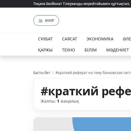
Тоқаев Бекболат Тілеуханды мерейтойымен құттықтап,
Тоқаев Бекболат Тілеуханды мерейтойымен құттықтап,
МӘЗІР
СҰХБАТ
САЯСАТ
ЭКОНОМИКА
ӘЛ
ҚАРЖЫ
ТЕХНО
БІЛІМ
МӘДЕНИЕТ
Басты бет
/
#краткий реферат на тему банковская сис
#краткий рефе
Жалпы:
1
жаңалық