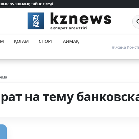
 шығармашылық табыс тіледі
 шығармашылық табыс тіледі
Са
ЕМ
ҚОҒАМ
СПОРТ
АЙМАҚ
# Жаңа Конст
тема
рат на тему банковск