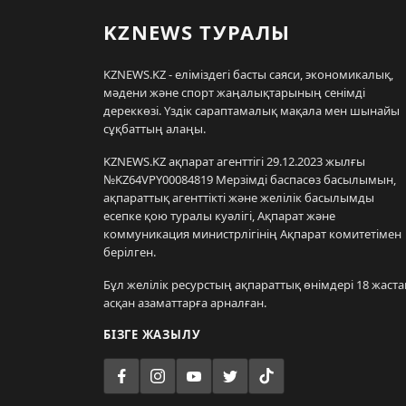
KZNEWS ТУРАЛЫ
KZNEWS.KZ - еліміздегі басты саяси, экономикалық,
мәдени және спорт жаңалықтарының сенімді
дереккөзі. Үздік сараптамалық мақала мен шынайы
сұқбаттың алаңы.
KZNEWS.KZ ақпарат агенттігі 29.12.2023 жылғы
№KZ64VPY00084819 Мерзімді баспасөз басылымын,
ақпараттық агенттікті және желілік басылымды
есепке қою туралы куәлігі, Ақпарат және
коммуникация министрлігінің Ақпарат комитетімен
берілген.
Бұл желілік ресурстың ақпараттық өнімдері 18 жаста
асқан азаматтарға арналған.
БІЗГЕ ЖАЗЫЛУ