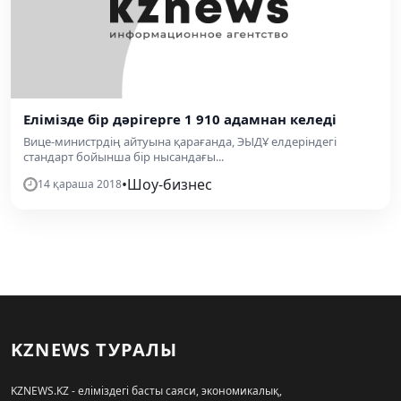
Елімізде бір дәрігерге 1 910 адамнан келеді
Вице-министрдің айтуына қарағанда, ЭЫДҰ елдеріндегі
стандарт бойынша бір нысандағы...
•
Шоу-бизнес
14 қараша 2018
KZNEWS ТУРАЛЫ
KZNEWS.KZ - еліміздегі басты саяси, экономикалық,