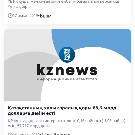
ҰБТ- оқушы мен мұғалімнің еңбегін бағалайтын көрсеткіш
Ұлттық бір...
•
Білім
17 ақпан 2019
Қазақстанның халықаралық қоры 88,6 млрд
долларға дейін өсті
ҚР Ұлттық қоры активтерінің көлемі 0,16 пайызға (-1,05 пайыз)
өсіп, 57,717 млрд дол...
14 қаңтар 2019