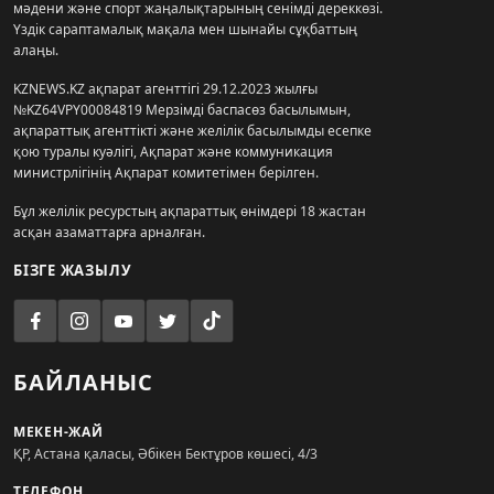
мәдени және спорт жаңалықтарының сенімді дереккөзі.
Үздік сараптамалық мақала мен шынайы сұқбаттың
алаңы.
KZNEWS.KZ ақпарат агенттігі 29.12.2023 жылғы
№KZ64VPY00084819 Мерзімді баспасөз басылымын,
ақпараттық агенттікті және желілік басылымды есепке
қою туралы куәлігі, Ақпарат және коммуникация
министрлігінің Ақпарат комитетімен берілген.
Бұл желілік ресурстың ақпараттық өнімдері 18 жастан
асқан азаматтарға арналған.
БІЗГЕ ЖАЗЫЛУ
БАЙЛАНЫС
МЕКЕН-ЖАЙ
ҚР, Астана қаласы, Әбікен Бектұров көшесі, 4/3
ТЕЛЕФОН