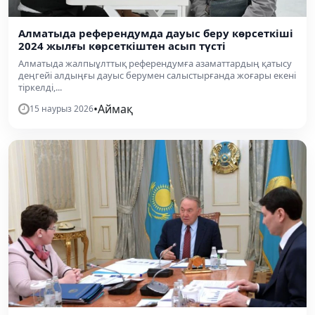
Алматыда референдумда дауыс беру көрсеткіші
2024 жылғы көрсеткіштен асып түсті
Алматыда жалпыұлттық референдумға азаматтардың қатысу
деңгейі алдыңғы дауыс берумен салыстырғанда жоғары екені
тіркелді,...
•
Аймақ
15 наурыз 2026