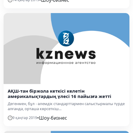
•
Шоу-бизнес
АҚШ-тан біржола кеткісі келетін
америкалықтардың үлесі 16 пайызға жетті
Дегенмен, бұл - әлемдік стандарттармен салыстырмалы түрде
алғанда, орташа көрсеткіш...
•
Шоу-бизнес
9 қаңтар 2019