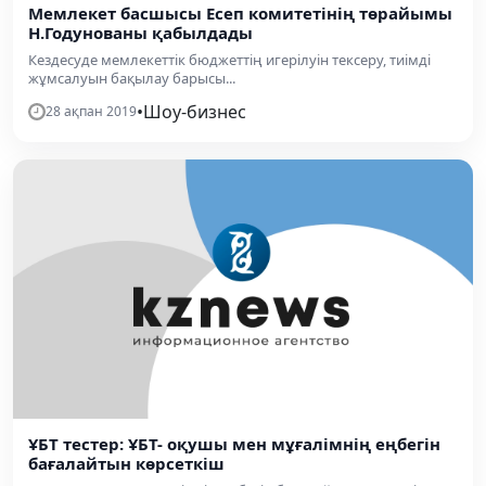
Мемлекет басшысы Есеп комитетінің төрайымы
Н.Годунованы қабылдады
Кездесуде мемлекеттік бюджеттің игерілуін тексеру, тиімді
жұмсалуын бақылау барысы...
•
Шоу-бизнес
28 ақпан 2019
ҰБТ тестер: ҰБТ- оқушы мен мұғалімнің еңбегін
бағалайтын көрсеткіш