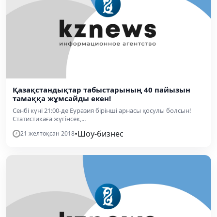
Қазақстандықтар табыстарының 40 пайызын
тамаққа жұмсайды екен!
Сенбі күні 21:00-де Еуразия бірінші арнасы қосулы болсын!
Статистикаға жүгінсек,...
•
Шоу-бизнес
21 желтоқсан 2018