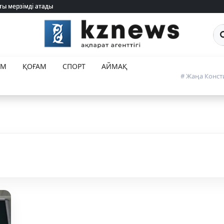
ты мерзімді атады
ты мерзімді атады
Са
ЕМ
ҚОҒАМ
СПОРТ
АЙМАҚ
# Жаңа Конст