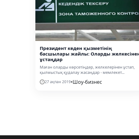
Президент кеден қызметінің
басшылары жайлы: Оларды желкесіне
ұстаңдар
Маған оларды көрсетіңдер, желкелерінен ұстап,
қылмыстық қудалау жасаңдар - мемлекет...
•
Шоу-бизнес
27 ақпан 2019