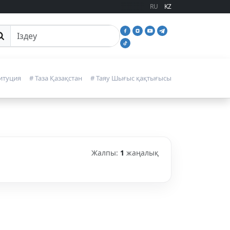
RU
KZ
йттан іздеу
итуция
# Таза Қазақстан
# Таяу Шығыс қақтығысы
Жалпы:
1
жаңалық