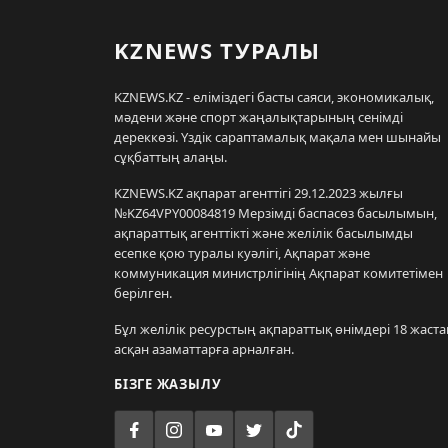
KZNEWS ТУРАЛЫ
KZNEWS.KZ - еліміздегі басты саяси, экономикалық,
мәдени және спорт жаңалықтарының сенімді
дереккөзі. Үздік сараптамалық мақала мен шынайы
сұқбаттың алаңы.
KZNEWS.KZ ақпарат агенттігі 29.12.2023 жылғы
№KZ64VPY00084819 Мерзімді баспасөз басылымын,
ақпараттық агенттікті және желілік басылымды
есепке қою туралы куәлігі, Ақпарат және
коммуникация министрлігінің Ақпарат комитетімен
берілген.
Бұл желілік ресурстың ақпараттық өнімдері 18 жаста
асқан азаматтарға арналған.
БІЗГЕ ЖАЗЫЛУ