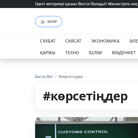
Грант иегерлері қашан белгілі болады?: Министрлік нақ
Грант иегерлері қашан белгілі болады?: Министрлік нақ
МӘЗІР
СҰХБАТ
САЯСАТ
ЭКОНОМИКА
ӘЛ
ҚАРЖЫ
ТЕХНО
БІЛІМ
МӘДЕНИЕТ
Басты бет
/
#көрсетіңдер
#көрсетіңдер