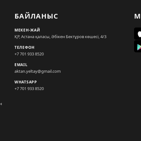
БАЙЛАНЫС
М
МЕКЕН-ЖАЙ
ҚР, Астана қаласы, Әбікен Бектұров көшесі, 4/3
ТЕЛЕФОН
+7 701 933 8520
EMAIL
aktan.yeltay@gmail.com
WHATSAPP
+7 701 933 8520
н