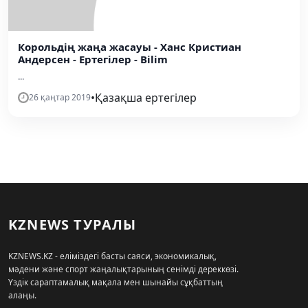
Корольдің жаңа жасауы - Ханс Кристиан
Андерсен - Ертегілер - Bilim
...
•
Қазақша ертегілер
26 қаңтар 2019
KZNEWS ТУРАЛЫ
KZNEWS.KZ - еліміздегі басты саяси, экономикалық,
мәдени және спорт жаңалықтарының сенімді дереккөзі.
Үздік сараптамалық мақала мен шынайы сұқбаттың
алаңы.