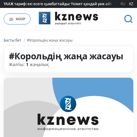
ҮААЖ тарифі екі есеге қымбаттайды: Үкімет қандай уәж айтады?
ҮААЖ тарифі екі есеге қымбаттайды: Үкімет қандай уәж айтады?
RU
KZ
МӘЗІР
Басты бет
/
#Корольдің жаңа жасауы
#Корольдің жаңа жасауы
Жалпы:
1
жаңалық