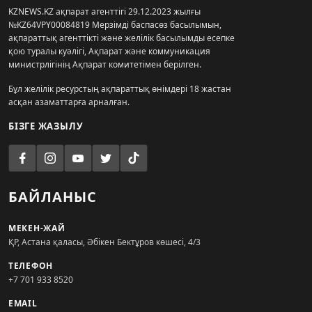
KZNEWS.KZ ақпарат агенттігі 29.12.2023 жылғы
№KZ64VPY00084819 Мерзімді баспасөз басылымын,
ақпараттық агенттікті және желілік басылымды есепке
қою туралы куәлігі, Ақпарат және коммуникация
министрлігінің Ақпарат комитетімен берілген.
Бұл желілік ресурстың ақпараттық өнімдері 18 жастан
асқан азаматтарға арналған.
БІЗГЕ ЖАЗЫЛУ
БАЙЛАНЫС
МЕКЕН-ЖАЙ
ҚР, Астана қаласы, Әбікен Бектұров көшесі, 4/3
ТЕЛЕФОН
+7 701 933 8520
EMAIL