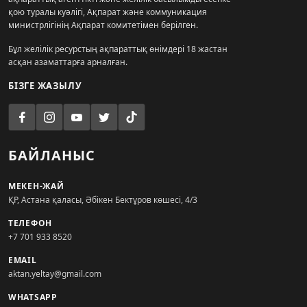
қою туралы куәлігі, Ақпарат және коммуникация
министрлігінің Ақпарат комитетімен берілген.
Бұл желілік ресурстың ақпараттық өнімдері 18 жастан
асқан азаматтарға арналған.
БІЗГЕ ЖАЗЫЛУ
БАЙЛАНЫС
МЕКЕН-ЖАЙ
ҚР, Астана қаласы, Әбікен Бектұров көшесі, 4/3
ТЕЛЕФОН
+7 701 933 8520
EMAIL
aktan.yeltay@gmail.com
WHATSAPP