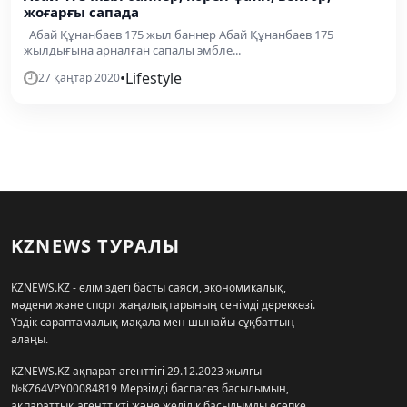
жоғарғы сапада
Абай Құнанбаев 175 жыл баннер Абай Құнанбаев 175
жылдығына арналған сапалы эмбле...
•
Lifestyle
27 қаңтар 2020
KZNEWS ТУРАЛЫ
KZNEWS.KZ - еліміздегі басты саяси, экономикалық,
мәдени және спорт жаңалықтарының сенімді дереккөзі.
Үздік сараптамалық мақала мен шынайы сұқбаттың
алаңы.
KZNEWS.KZ ақпарат агенттігі 29.12.2023 жылғы
№KZ64VPY00084819 Мерзімді баспасөз басылымын,
ақпараттық агенттікті және желілік басылымды есепке