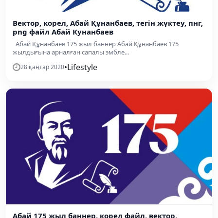
Вектор, корел, Абай Құнанбаев, тегін жүктеу, пнг,
png файл Абай Кунанбаев
Абай Құнанбаев 175 жыл баннер Абай Құнанбаев 175
жылдығына арналған сапалы эмбле...
•
Lifestyle
28 қаңтар 2020
Абай 175 жыл баннер, корел файл, вектор,