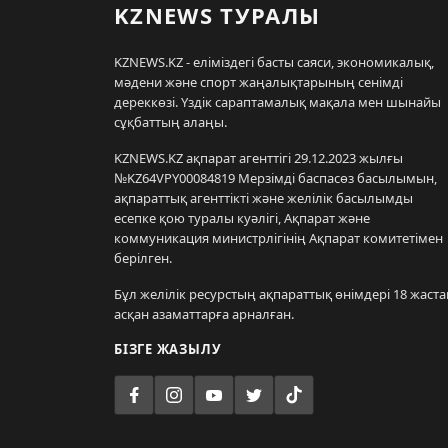
KZNEWS ТУРАЛЫ
KZNEWS.KZ - еліміздегі басты саяси, экономикалық,
мәдени және спорт жаңалықтарының сенімді
дереккөзі. Үздік сараптамалық мақала мен шынайы
сұқбаттың алаңы.
KZNEWS.KZ ақпарат агенттігі 29.12.2023 жылғы
№KZ64VPY00084819 Мерзімді баспасөз басылымын,
ақпараттық агенттікті және желілік басылымды
есепке қою туралы куәлігі, Ақпарат және
коммуникация министрлігінің Ақпарат комитетімен
берілген.
Бұл желілік ресурстың ақпараттық өнімдері 18 жаста
асқан азаматтарға арналған.
БІЗГЕ ЖАЗЫЛУ