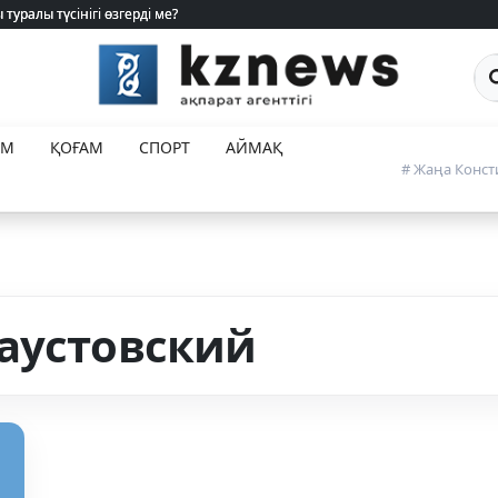
туралы түсінігі өзгерді ме?
туралы түсінігі өзгерді ме?
Са
ЕМ
ҚОҒАМ
СПОРТ
АЙМАҚ
# Жаңа Конст
аустовский