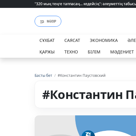
"320 мың теңге таппасаң... кедейсің": әлеуметтің табысы 
"320 мың теңге таппасаң... кедейсің": әлеуметтің табысы 
МӘЗІР
СҰХБАТ
САЯСАТ
ЭКОНОМИКА
ӘЛ
ҚАРЖЫ
ТЕХНО
БІЛІМ
МӘДЕНИЕТ
Басты бет
/
#Константин Паустовский
#Константин П