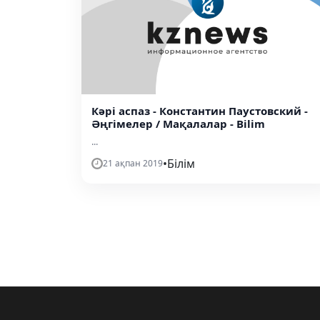
Кәрі аспаз - Константин Паустовский -
Әңгімелер / Мақалалар - Bilim
...
•
Білім
21 ақпан 2019