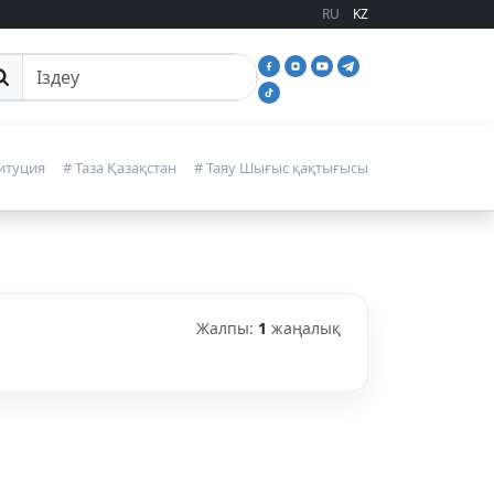
RU
KZ
йттан іздеу
итуция
# Таза Қазақстан
# Таяу Шығыс қақтығысы
Жалпы:
1
жаңалық