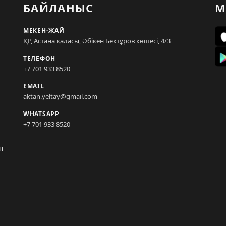
БАЙЛАНЫС
М
МЕКЕН-ЖАЙ
ҚР, Астана қаласы, Әбікен Бектұров көшесі, 4/3
ТЕЛЕФОН
+7 701 933 8520
EMAIL
aktan.yeltay@gmail.com
WHATSAPP
+7 701 933 8520
н