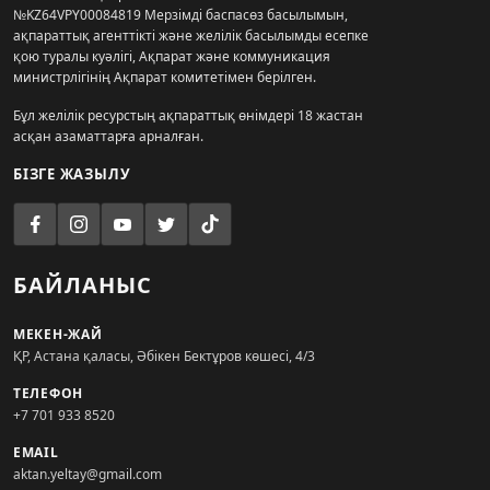
№KZ64VPY00084819 Мерзімді баспасөз басылымын,
ақпараттық агенттікті және желілік басылымды есепке
қою туралы куәлігі, Ақпарат және коммуникация
министрлігінің Ақпарат комитетімен берілген.
Бұл желілік ресурстың ақпараттық өнімдері 18 жастан
асқан азаматтарға арналған.
БІЗГЕ ЖАЗЫЛУ
БАЙЛАНЫС
МЕКЕН-ЖАЙ
ҚР, Астана қаласы, Әбікен Бектұров көшесі, 4/3
ТЕЛЕФОН
+7 701 933 8520
EMAIL
aktan.yeltay@gmail.com