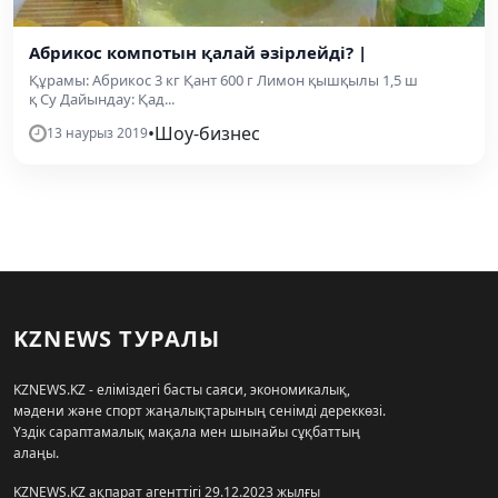
Абрикос компотын қалай әзірлейді? |
Құрамы: Абрикос 3 кг Қант 600 г Лимон қышқылы 1,5 ш
қ Су Дайындау: Қад...
•
Шоу-бизнес
13 наурыз 2019
KZNEWS ТУРАЛЫ
KZNEWS.KZ - еліміздегі басты саяси, экономикалық,
мәдени және спорт жаңалықтарының сенімді дереккөзі.
Үздік сараптамалық мақала мен шынайы сұқбаттың
алаңы.
KZNEWS.KZ ақпарат агенттігі 29.12.2023 жылғы