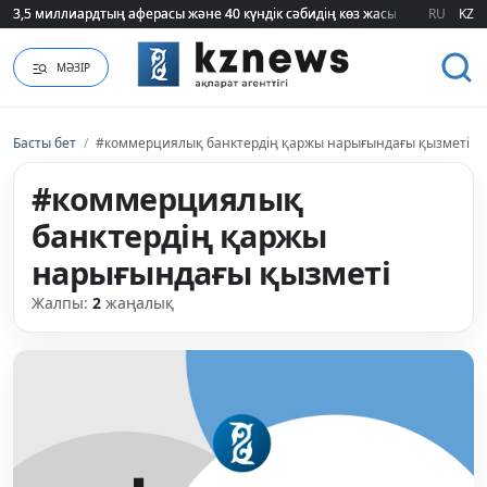
3,5 миллиардтың аферасы және 40 күндік сәбидің көз жасы: Медицинад
3,5 миллиардтың аферасы және 40 күндік сәбидің көз жасы: Медицинад
RU
KZ
МӘЗІР
Басты бет
/
#коммерциялық банктердің қаржы нарығындағы қызметі
#коммерциялық
банктердің қаржы
нарығындағы қызметі
Жалпы:
2
жаңалық