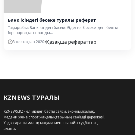
Банк ісіндегі бәсеке туралы реферат
Тақырыбы: Банк ісіндегі бәсеке Әдетте бәсеке деп белгілі
бір нарықтағы заңды...
•
Қазақша рефераттар
3 желтоқсан 2020
KZNEWS ТУРАЛЫ
KZNEWS.KZ - еліміздегі басты саяси, экономикалық,
мәдени және спорт жаңалықтарының сенімді дереккөзі.
Үздік сараптамалық мақала мен шынайы сұқбаттың
алаңы.