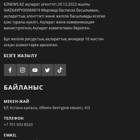
KZNEWS.KZ ақпарат агенттігі 29.12.2023 жылғы
№KZ64VPY00084819 Мерзімді баспасөз басылымын,
ақпараттық агенттікті және желілік басылымды есепке
қою туралы куәлігі, Ақпарат және коммуникация
министрлігінің Ақпарат комитетімен берілген.
Бұл желілік ресурстың ақпараттық өнімдері 18 жастан
асқан азаматтарға арналған.
БІЗГЕ ЖАЗЫЛУ
БАЙЛАНЫС
МЕКЕН-ЖАЙ
ҚР, Астана қаласы, Әбікен Бектұров көшесі, 4/3
ТЕЛЕФОН
+7 701 933 8520
EMAIL