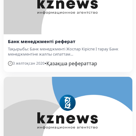
Банк менеджменті реферат
Тақырыбы: Банк менеджменті Жоспар Кіріспе I тарау Банк
менеджментіне жалпы сипаттам...
•
Қазақша рефераттар
3 желтоқсан 2020