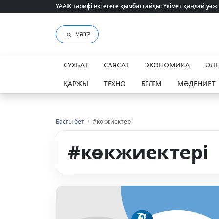
ҮААЖ тарифі екі есеге қымбаттайды: Үкімет қандай уәж
ҮААЖ тарифі екі есеге қымбаттайды: Үкімет қандай уәж
МӘЗІР
СҰХБАТ
САЯСАТ
ЭКОНОМИКА
ӘЛ
ҚАРЖЫ
ТЕХНО
БІЛІМ
МӘДЕНИЕТ
Басты бет
/
#көкжиектері
#көкжиектері