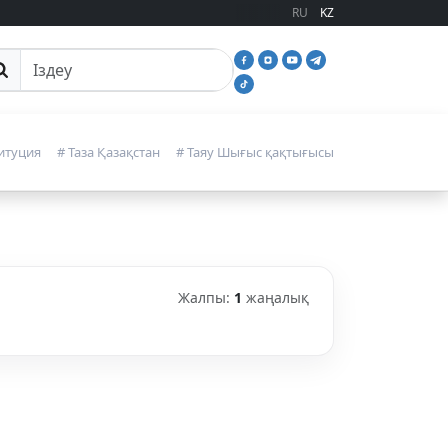
RU
KZ
йттан іздеу
итуция
# Таза Қазақстан
# Таяу Шығыс қақтығысы
Жалпы:
1
жаңалық