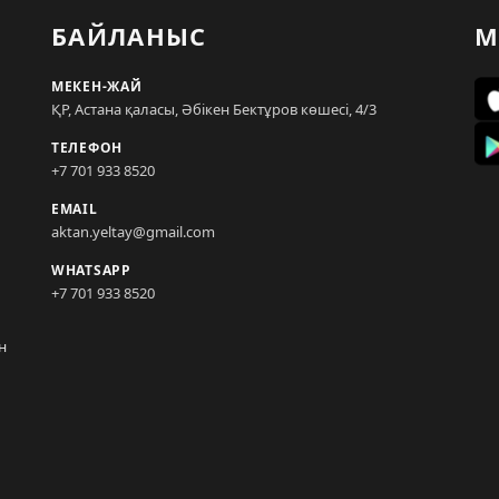
БАЙЛАНЫС
М
МЕКЕН-ЖАЙ
ҚР, Астана қаласы, Әбікен Бектұров көшесі, 4/3
ТЕЛЕФОН
+7 701 933 8520
EMAIL
aktan.yeltay@gmail.com
WHATSAPP
+7 701 933 8520
н