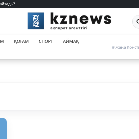
 айтады?
 айтады?
Са
ЕМ
ҚОҒАМ
СПОРТ
АЙМАҚ
# Жаңа Конст