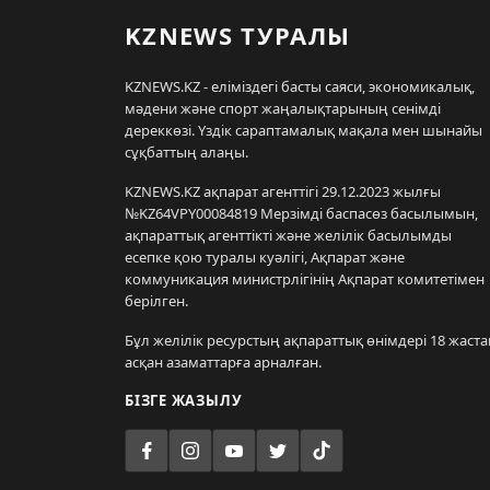
KZNEWS ТУРАЛЫ
KZNEWS.KZ - еліміздегі басты саяси, экономикалық,
мәдени және спорт жаңалықтарының сенімді
дереккөзі. Үздік сараптамалық мақала мен шынайы
сұқбаттың алаңы.
KZNEWS.KZ ақпарат агенттігі 29.12.2023 жылғы
№KZ64VPY00084819 Мерзімді баспасөз басылымын,
ақпараттық агенттікті және желілік басылымды
есепке қою туралы куәлігі, Ақпарат және
коммуникация министрлігінің Ақпарат комитетімен
берілген.
Бұл желілік ресурстың ақпараттық өнімдері 18 жаста
асқан азаматтарға арналған.
БІЗГЕ ЖАЗЫЛУ