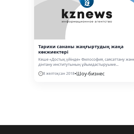
Тарихи сананы жаңғыртудың жаңа
көкжиектері
Кеше «Достық үйінде» Философия, саясаттану жән
дінтану институтының ұйымдастыруыме...
•
Шоу-бизнес
8 желтоқсан 2018