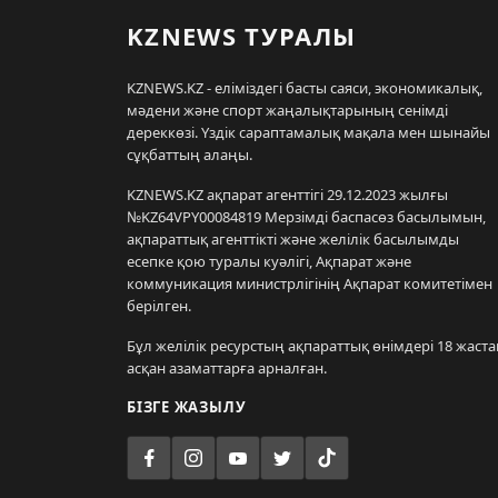
KZNEWS ТУРАЛЫ
KZNEWS.KZ - еліміздегі басты саяси, экономикалық,
мәдени және спорт жаңалықтарының сенімді
дереккөзі. Үздік сараптамалық мақала мен шынайы
сұқбаттың алаңы.
KZNEWS.KZ ақпарат агенттігі 29.12.2023 жылғы
№KZ64VPY00084819 Мерзімді баспасөз басылымын,
ақпараттық агенттікті және желілік басылымды
есепке қою туралы куәлігі, Ақпарат және
коммуникация министрлігінің Ақпарат комитетімен
берілген.
Бұл желілік ресурстың ақпараттық өнімдері 18 жаста
асқан азаматтарға арналған.
БІЗГЕ ЖАЗЫЛУ