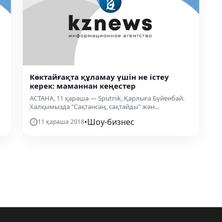
Көктайғақта құламау үшін не істеу
керек: маманнан кеңестер
АСТАНА, 11 қараша — Sputnik, Қарлыға Бүйенбай.
Халқымызда "Сақтансаң, сақтайды" жән...
•
Шоу-бизнес
11 қараша 2018