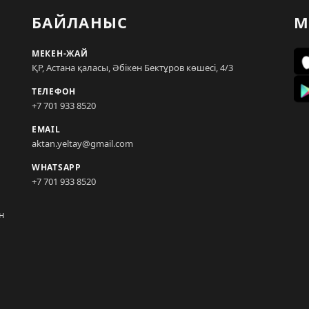
БАЙЛАНЫС
М
МЕКЕН-ЖАЙ
ҚР, Астана қаласы, Әбікен Бектұров көшесі, 4/3
ТЕЛЕФОН
+7 701 933 8520
EMAIL
aktan.yeltay@gmail.com
WHATSAPP
+7 701 933 8520
н