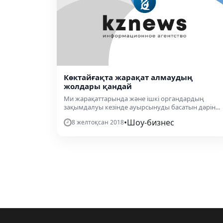
Көктайғақта жарақат алмаудың
жолдары қандай
Ми жарақаттарында және ішкі органдардың
зақымдалуы кезінде ауырсынуды басатын дәрін...
•
Шоу-бизнес
8 желтоқсан 2018