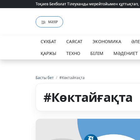
Тоқаев Бекболат Тілеуханды мерейтойымен құттықтап,
Тоқаев Бекболат Тілеуханды мерейтойымен құттықтап,
МӘЗІР
СҰХБАТ
САЯСАТ
ЭКОНОМИКА
ӘЛ
ҚАРЖЫ
ТЕХНО
БІЛІМ
МӘДЕНИЕТ
Басты бет
/
#Көктайғақта
#Көктайғақта