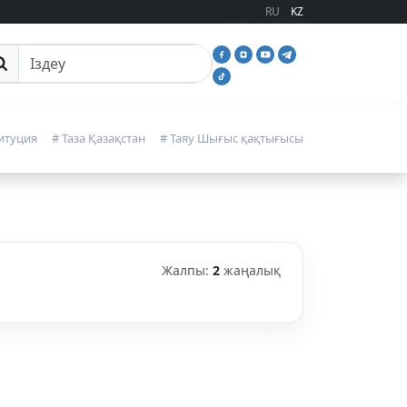
RU
KZ
йттан іздеу
итуция
# Таза Қазақстан
# Таяу Шығыс қақтығысы
Жалпы:
2
жаңалық