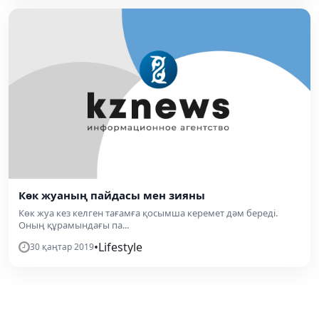
Көк жуаның пайдасы мен зияны
Көк жуа кез келген тағамға қосымша керемет дәм береді.
Оның құрамындағы па...
•
Lifestyle
30 қаңтар 2019