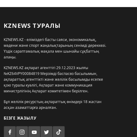
KZNEWS ТУРАЛЫ
KZNEWS.KZ - еліміздегі басты саяси, экономикалық,
мәдени және спорт жаңалықтарының сенімді дереккөзі.
Үздік сараптамалық мақала мен шынайы сұқбаттың
алаңы.
KZNEWS.KZ ақпарат агенттігі 29.12.2023 жылғы
№KZ64VPY00084819 Мерзімді баспасөз басылымын,
ақпараттық агенттікті және желілік басылымды есепке
қою туралы куәлігі, Ақпарат және коммуникация
министрлігінің Ақпарат комитетімен берілген.
Бұл желілік ресурстың ақпараттық өнімдері 18 жастан
асқан азаматтарға арналған.
БІЗГЕ ЖАЗЫЛУ