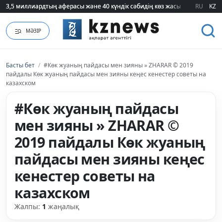
3,5 миллиардтың аферасы және 40 күндік сәбидің көз жасы: Медицинад
3,5 миллиардтың аферасы және 40 күндік сәбидің көз жасы: Медицинад
RU
KZ
МӘЗІР
Басты бет
/
#Көк жуаның пайдасы мен зияны » ZHARAR © 2019
пайдалы Көк жуаның пайдасы мен зияны кеңес кенестер советы на
казахском
#Көк жуаның пайдасы
мен зияны » ZHARAR ©
2019 пайдалы Көк жуаның
пайдасы мен зияны кеңес
кенестер советы на
казахском
Жалпы:
1
жаңалық