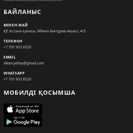
БАЙЛАНЫС
МЕКЕН-ЖАЙ
ҚР, Астана қаласы, Әбікен Бектұров көшесі, 4/3
ТЕЛЕФОН
+7 701 933 8520
EMAIL
aktan.yeltay@gmail.com
WHATSAPP
+7 701 933 8520
МОБИЛДІ ҚОСЫМША